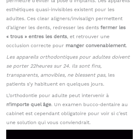
permettre d’éviter la pose d’implants. Des appareils
esthétiques quasi-invisibles existent pour les
adultes. Ces clear aligners/invisalign permettent
d’aligner les dents, redresser les dents
fermer les
« trous » entres les dents
, et retrouver une
occlusion correcte pour
manger convenablement
.
Les appareils orthodontiques pour adultes doivent
se porter 22heures sur 24. Ils sont fins,
transparents, amovibles, ne blessent pas
, les
patients s’y habituent en quelques jours.
L’orthodontie pour adulte peut intervenir à
n’importe quel âge
. Un examen bucco-dentaire au
cabinet est cependant obligatoire pour voir si c’est
une solution qui vous conviendrait.