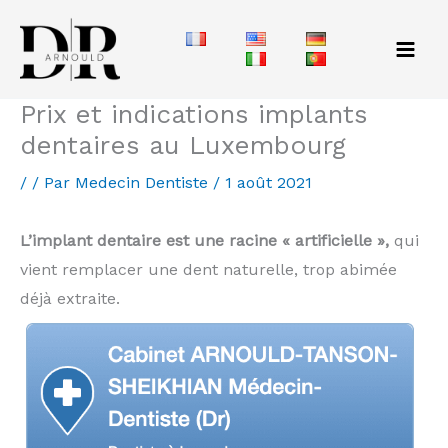
Aller
au
contenu
Prix et indications implants
dentaires au Luxembourg
/
/ Par
Medecin Dentiste
/
1 août 2021
L’implant dentaire est une racine « artificielle »,
qui
vient remplacer une dent naturelle, trop abimée
déjà extraite.