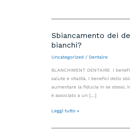
Sbiancamento dei den
bianchi?
Uncategorized
/
Dentaire
BLANCHIMENT DENTAIRE I benefici 
salute e vitalità. I ​​benefici dell
aumentare la fiducia in se stessi, i
è associato a un […]
Sbiancamento
Leggi tutto »
dei
denti