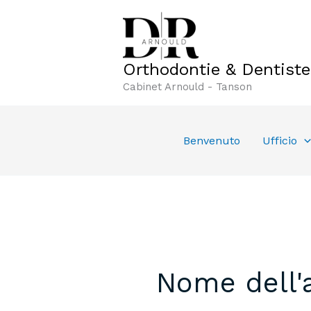
Vai
al
contenuto
Orthodontie & Dentist
Cabinet Arnould - Tanson
Benvenuto
Ufficio
Nome dell'a