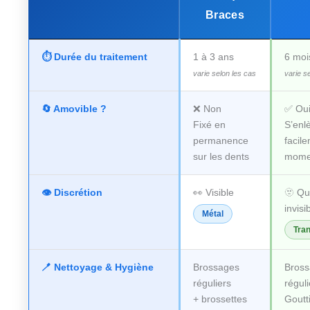
Braces
⏱️ Durée du traitement
1 à 3 ans
6 moi
varie selon les cas
varie s
🔄 Amovible ?
❌ Non
✅ Ou
Fixé en
S’enl
permanence
facil
sur les dents
mome
👁️ Discrétion
👀 Visible
🫥 Qu
invisi
Métal
Tra
🪥 Nettoyage & Hygiène
Brossages
Bros
réguliers
réguli
+ brossettes
Goutt