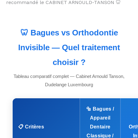
recommandé le CABINET ARNOULD-TANSON 🦷
🦷 Bagues vs Orthodontie
Invisible — Quel traitement
choisir ?
Tableau comparatif complet — Cabinet Arnould Tanson,
Dudelange Luxembourg
🔩 Bagues /
Appareil
📋 Critères
Dentaire
Ort
Classique /
In