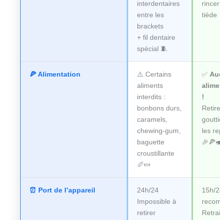
interdentaires
rincer
entre les
tiède 
brackets
+ fil dentaire
spécial 🧵
🍕 Alimentation
⚠️ Certains
✅
Au
aliments
alime
interdits :
!
bonbons durs,
Retire
caramels,
goutt
chewing-gum,
les r
baguette
🎉🍕
croustillante
🥖🍬
⏰ Port de l’appareil
24h/24
15h/2
Impossible à
reco
retirer
Retrai