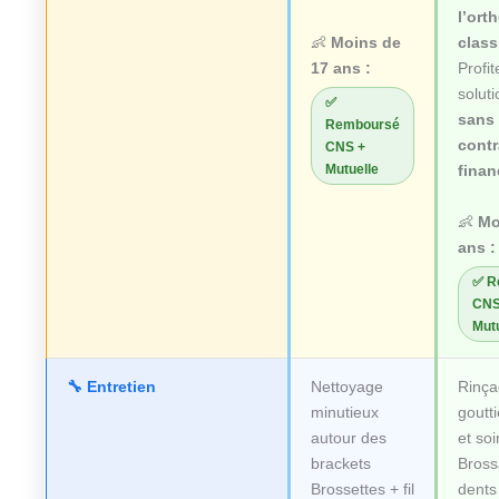
l’ort
👶
Moins de
class
17 ans :
Profi
soluti
✅
sans
Remboursé
contr
CNS +
Mutuelle
finan
👶
Mo
ans :
✅ R
CNS
Mutu
🔧 Entretien
Nettoyage
Rinça
minutieux
goutt
autour des
et soi
brackets
Bross
Brossettes + fil
dents