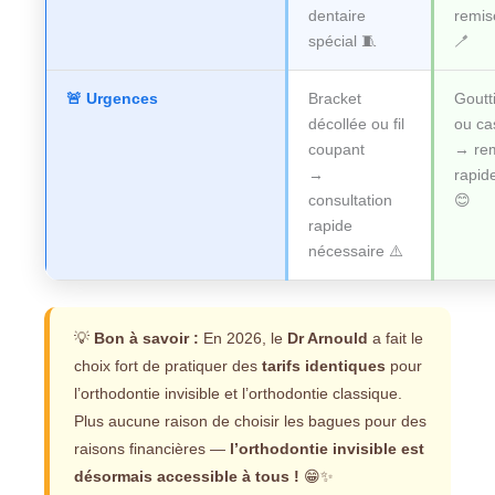
dentaire
remis
spécial 🧵
🪥
🚨 Urgences
Bracket
Goutt
décollée ou fil
ou ca
coupant
→ re
→
rapid
consultation
😊
rapide
nécessaire ⚠️
💡
Bon à savoir :
En 2026, le
Dr Arnould
a fait le
choix fort de pratiquer des
tarifs identiques
pour
l’orthodontie invisible et l’orthodontie classique.
Plus aucune raison de choisir les bagues pour des
raisons financières —
l’orthodontie invisible est
désormais accessible à tous !
😁✨