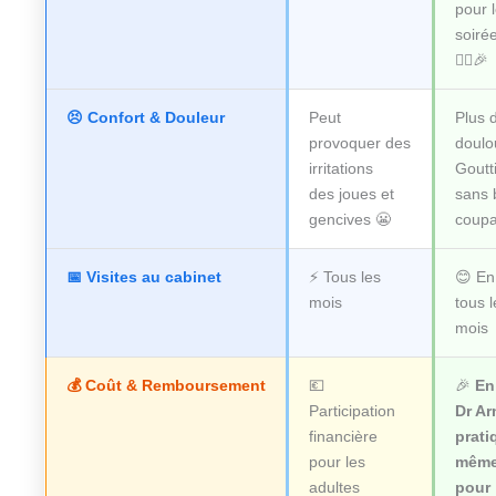
pour 
soirée
🏃‍♂️🎉
😣 Confort & Douleur
Peut
Plus 
provoquer des
doulo
irritations
Goutt
des joues et
sans 
gencives 😬
coupa
📅 Visites au cabinet
⚡ Tous les
😊 En
mois
tous l
mois
💰 Coût & Remboursement
💶
🎉
En
Participation
Dr Ar
financière
prati
pour les
même
adultes
pour