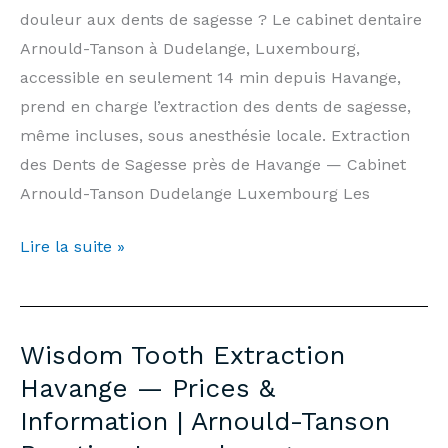
Practice
douleur aux dents de sagesse ? Le cabinet dentaire
Luxembourg
Arnould-Tanson à Dudelange, Luxembourg,
accessible en seulement 14 min depuis Havange,
prend en charge l’extraction des dents de sagesse,
même incluses, sous anesthésie locale. Extraction
des Dents de Sagesse près de Havange — Cabinet
Arnould-Tanson Dudelange Luxembourg Les
Extraction
Lire la suite »
Dents
de
Sagesse
Wisdom Tooth Extraction
Havange
Havange — Prices &
—
Information | Arnould-Tanson
Prix