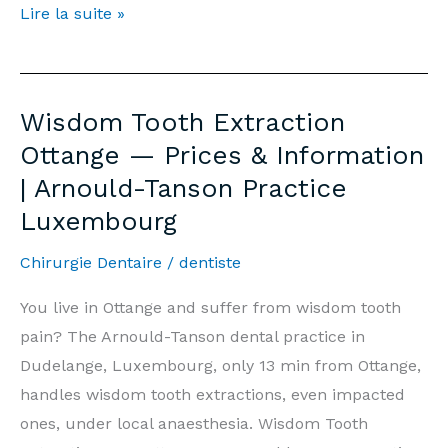
Extraction
Lire la suite »
Dents
de
Sagesse
Wisdom Tooth Extraction
Ottange
Ottange — Prices & Information
—
| Arnould-Tanson Practice
Prix
Luxembourg
&
Informations
Chirurgie Dentaire
/
dentiste
|
Cabinet
You live in Ottange and suffer from wisdom tooth
Arnould-
pain? The Arnould-Tanson dental practice in
Tanson
Dudelange, Luxembourg, only 13 min from Ottange,
Luxembourg
handles wisdom tooth extractions, even impacted
ones, under local anaesthesia. Wisdom Tooth