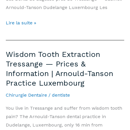
Arnould-Tanson Dudelange Luxembourg Les
Extraction
Lire la suite »
Dents
de
Sagesse
Wisdom Tooth Extraction
Tressange
Tressange — Prices &
—
Information | Arnould-Tanson
Prix
Practice Luxembourg
&
Informations
Chirurgie Dentaire
/
dentiste
|
Cabinet
You live in Tressange and suffer from wisdom tooth
Arnould-
pain? The Arnould-Tanson dental practice in
Tanson
Dudelange, Luxembourg, only 16 min from