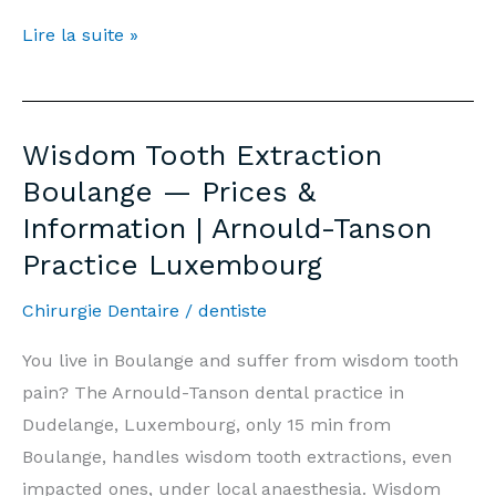
Extraction
Lire la suite »
Dents
de
Sagesse
Wisdom Tooth Extraction
Boulange
Boulange — Prices &
—
Information | Arnould-Tanson
Prix
Practice Luxembourg
&
Informations
Chirurgie Dentaire
/
dentiste
|
Cabinet
You live in Boulange and suffer from wisdom tooth
Arnould-
pain? The Arnould-Tanson dental practice in
Tanson
Dudelange, Luxembourg, only 15 min from
Luxembourg
Boulange, handles wisdom tooth extractions, even
impacted ones, under local anaesthesia. Wisdom