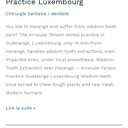
Practice Luxembourg
&
Informations
Chirurgie Dentaire
/
dentiste
|
Cabinet
You live in Havange and suffer from wisdom tooth
Arnould-
pain? The Arnould-Tanson dental practice in
Tanson
Dudelange, Luxembourg, only 14 min from
Luxembourg
Havange, handles wisdom tooth extractions, even
impacted ones, under local anaesthesia. Wisdom
Tooth Extraction near Havange — Arnould-Tanson
Practice Dudelange Luxembourg Wisdom teeth
once served to chew tough plants and raw meat.
Modern humans
Wisdom
Lire la suite »
Tooth
Extraction