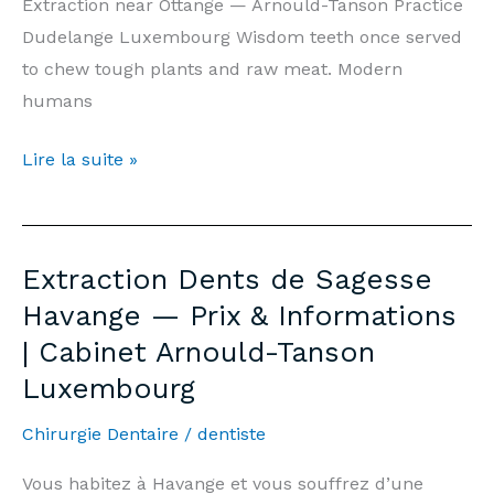
Extraction near Ottange — Arnould-Tanson Practice
Dudelange Luxembourg Wisdom teeth once served
to chew tough plants and raw meat. Modern
humans
Wisdom
Lire la suite »
Tooth
Extraction
Ottange
Extraction Dents de Sagesse
—
Havange — Prix & Informations
Prices
| Cabinet Arnould-Tanson
&
Luxembourg
Information
|
Chirurgie Dentaire
/
dentiste
Arnould-
Tanson
Vous habitez à Havange et vous souffrez d’une