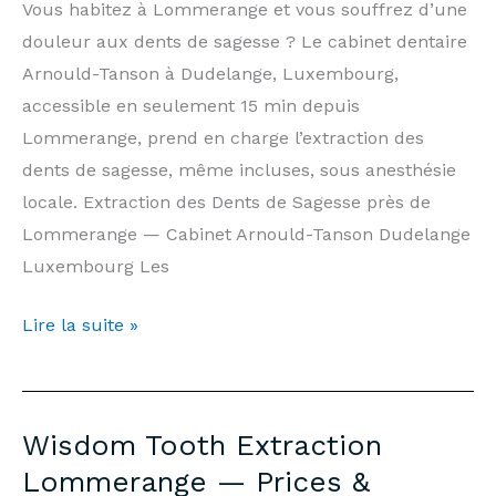
Tanson
Vous habitez à Lommerange et vous souffrez d’une
Practice
douleur aux dents de sagesse ? Le cabinet dentaire
Luxembourg
Arnould-Tanson à Dudelange, Luxembourg,
accessible en seulement 15 min depuis
Lommerange, prend en charge l’extraction des
dents de sagesse, même incluses, sous anesthésie
locale. Extraction des Dents de Sagesse près de
Lommerange — Cabinet Arnould-Tanson Dudelange
Luxembourg Les
Extraction
Lire la suite »
Dents
de
Sagesse
Wisdom Tooth Extraction
Lommerange
Lommerange — Prices &
—