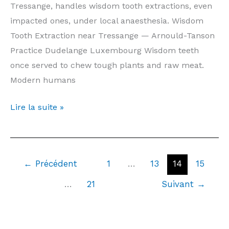
Luxembourg
Tressange, handles wisdom tooth extractions, even
impacted ones, under local anaesthesia. Wisdom
Tooth Extraction near Tressange — Arnould-Tanson
Practice Dudelange Luxembourg Wisdom teeth
once served to chew tough plants and raw meat.
Modern humans
Wisdom
Lire la suite »
Tooth
Extraction
Tressange
←
Précédent
1
…
13
14
15
—
Prices
…
21
Suivant
→
&
Information
|