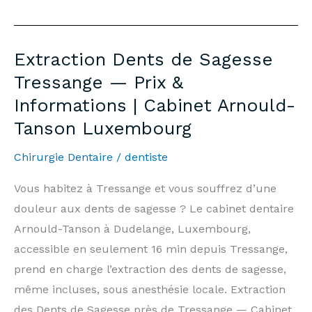
Tooth
Extraction
Lommerange
Extraction Dents de Sagesse
—
Tressange — Prix &
Prices
Informations | Cabinet Arnould-
&
Tanson Luxembourg
Information
|
Chirurgie Dentaire
/
dentiste
Arnould-
Tanson
Vous habitez à Tressange et vous souffrez d’une
Practice
douleur aux dents de sagesse ? Le cabinet dentaire
Luxembourg
Arnould-Tanson à Dudelange, Luxembourg,
accessible en seulement 16 min depuis Tressange,
prend en charge l’extraction des dents de sagesse,
même incluses, sous anesthésie locale. Extraction
des Dents de Sagesse près de Tressange — Cabinet