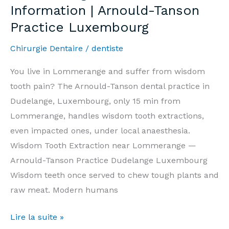
Information | Arnould-Tanson
Prix
Practice Luxembourg
&
Informations
Chirurgie Dentaire
/
dentiste
|
Cabinet
You live in Lommerange and suffer from wisdom
Arnould-
tooth pain? The Arnould-Tanson dental practice in
Tanson
Dudelange, Luxembourg, only 15 min from
Luxembourg
Lommerange, handles wisdom tooth extractions,
even impacted ones, under local anaesthesia.
Wisdom Tooth Extraction near Lommerange —
Arnould-Tanson Practice Dudelange Luxembourg
Wisdom teeth once served to chew tough plants and
raw meat. Modern humans
Wisdom
Lire la suite »