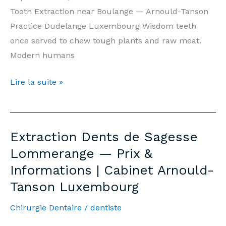
Tooth Extraction near Boulange — Arnould-Tanson
Practice Dudelange Luxembourg Wisdom teeth
once served to chew tough plants and raw meat.
Modern humans
Wisdom
Lire la suite »
Tooth
Extraction
Boulange
Extraction Dents de Sagesse
—
Lommerange — Prix &
Prices
Informations | Cabinet Arnould-
&
Tanson Luxembourg
Information
|
Chirurgie Dentaire
/
dentiste
Arnould-