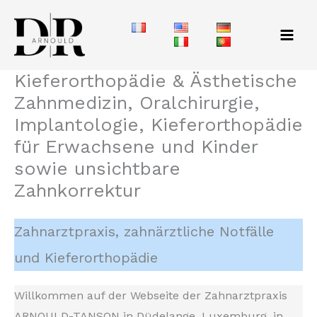
Zum
Inhalt
springen
Kieferorthopädie & Ästhetische
Zahnmedizin, Oralchirurgie,
Implantologie, Kieferorthopädie
für Erwachsene und Kinder
sowie unsichtbare
Zahnkorrektur
Zahnarztpraxis, zahnärztliche Notfälle
und Kieferorthopädie
Willkommen auf der Webseite der Zahnarztpraxis
ARNOULD-TANSON in Düdelange, Luxemburg, in