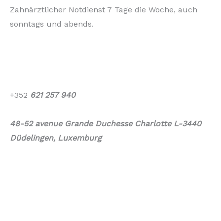
Zahnärztlicher Notdienst 7 Tage die Woche, auch
sonntags und abends.
Cabinet Grande Duchesse Charlotte Dudelange
Luxembourg – Cabinet
Arnould – Tnson médecin-
dentiste et associés,
+352
621 257 940
48-52 avenue Grande Duchesse Charlotte L-3440
Düdelingen, Luxemburg