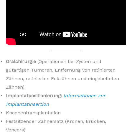
Oralchirurgie
(Operationen bei Zysten und
gutartigen Tumoren, Entfernung von retinierten
Zähnen, retinierten Eckzähnen und eingebetteten
Zähnen)
Implantatpositionierung:
Informationen zur
Implantatinsertion
Knochentransplantation
Festsitzender Zahnersatz (Kronen, Brücken,
Veneers)