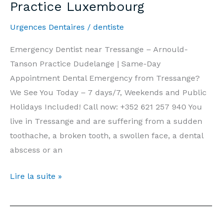
Practice Luxembourg
et
Jours
Urgences Dentaires
/
dentiste
Fériés
|
Emergency Dentist near Tressange – Arnould-
Cabinet
Tanson Practice Dudelange | Same-Day
Arnould-
Appointment Dental Emergency from Tressange?
Tanson
We See You Today – 7 days/7, Weekends and Public
Luxembourg
Holidays Included! Call now: +352 621 257 940 You
live in Tressange and are suffering from a sudden
toothache, a broken tooth, a swollen face, a dental
abscess or an
Emergency
Lire la suite »
Dentist
Tressange
—