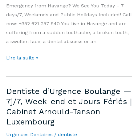
Arnould-
Emergency from Havange? We See You Today – 7
Tanson
days/7, Weekends and Public Holidays Included! Call
Luxembourg
now: +352 621 257 940 You live in Havange and are
suffering from a sudden toothache, a broken tooth,
a swollen face, a dental abscess or an
Emergency
Lire la suite »
Dentist
Havange
—
Dentiste d’Urgence Boulange —
7
7j/7, Week-end et Jours Fériés |
days/7,
Cabinet Arnould-Tanson
Weekends
Luxembourg
&
Public
Urgences Dentaires
/
dentiste
Holidays