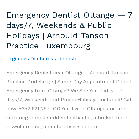
—
Emergency Dentist Ottange — 7
7j/7,
days/7, Weekends & Public
Week-
Holidays | Arnould-Tanson
end
Practice Luxembourg
et
Jours
Urgences Dentaires
/
dentiste
Fériés
|
Emergency Dentist near Ottange – Arnould-Tanson
Cabinet
Practice Dudelange | Same-Day Appointment Dental
Arnould-
Emergency from Ottange? We See You Today – 7
Tanson
days/7, Weekends and Public Holidays Included! Call
Luxembourg
now: +352 621 257 940 You live in Ottange and are
suffering from a sudden toothache, a broken tooth,
a swollen face, a dental abscess or an