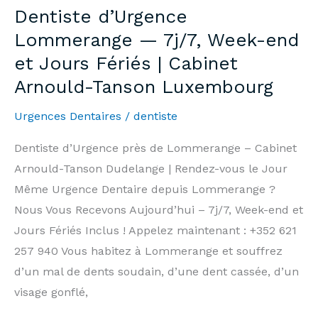
—
Dentiste d’Urgence
7
Lommerange — 7j/7, Week-end
days/7,
et Jours Fériés | Cabinet
Weekends
Arnould-Tanson Luxembourg
&
Public
Urgences Dentaires
/
dentiste
Holidays
|
Dentiste d’Urgence près de Lommerange – Cabinet
Arnould-
Arnould-Tanson Dudelange | Rendez-vous le Jour
Tanson
Même Urgence Dentaire depuis Lommerange ?
Practice
Nous Vous Recevons Aujourd’hui – 7j/7, Week-end et
Luxembourg
Jours Fériés Inclus ! Appelez maintenant : +352 621
257 940 Vous habitez à Lommerange et souffrez
d’un mal de dents soudain, d’une dent cassée, d’un
visage gonflé,