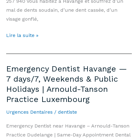
257 940 Vous habitez à Havange et souffrez d’un
mal de dents soudain, d’une dent cassée, d’un
visage gonflé,
Dentiste
Lire la suite »
d’Urgence
Havange
—
Emergency Dentist Havange —
7j/7,
7 days/7, Weekends & Public
Week-
Holidays | Arnould-Tanson
end
Practice Luxembourg
et
Jours
Urgences Dentaires
/
dentiste
Fériés
|
Emergency Dentist near Havange – Arnould-Tanson
Cabinet
Practice Dudelange | Same-Day Appointment Dental