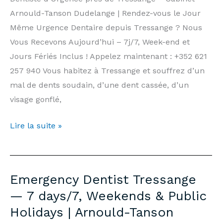
Arnould-
Arnould-Tanson Dudelange | Rendez-vous le Jour
Tanson
Même Urgence Dentaire depuis Tressange ? Nous
Practice
Vous Recevons Aujourd’hui – 7j/7, Week-end et
Luxembourg
Jours Fériés Inclus ! Appelez maintenant : +352 621
257 940 Vous habitez à Tressange et souffrez d’un
mal de dents soudain, d’une dent cassée, d’un
visage gonflé,
Dentiste
Lire la suite »
d’Urgence
Tressange
—
Emergency Dentist Tressange
7j/7,
— 7 days/7, Weekends & Public
Week-
Holidays | Arnould-Tanson
end