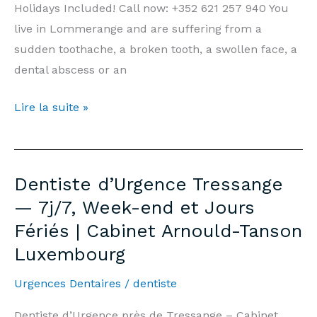
Holidays Included! Call now: +352 621 257 940 You
live in Lommerange and are suffering from a
sudden toothache, a broken tooth, a swollen face, a
dental abscess or an
Emergency
Lire la suite »
Dentist
Lommerange
—
Dentiste d’Urgence Tressange
7
— 7j/7, Week-end et Jours
days/7,
Fériés | Cabinet Arnould-Tanson
Weekends
Luxembourg
&
Public
Urgences Dentaires
/
dentiste
Holidays
|
Dentiste d’Urgence près de Tressange – Cabinet