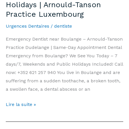
Holidays | Arnould-Tanson
end
Practice Luxembourg
et
Jours
Urgences Dentaires
/
dentiste
Fériés
|
Emergency Dentist near Boulange – Arnould-Tanson
Cabinet
Practice Dudelange | Same-Day Appointment Dental
Arnould-
Emergency from Boulange? We See You Today – 7
Tanson
days/7, Weekends and Public Holidays Included! Call
Luxembourg
now: +352 621 257 940 You live in Boulange and are
suffering from a sudden toothache, a broken tooth,
a swollen face, a dental abscess or an
Emergency
Lire la suite »
Dentist
Boulange