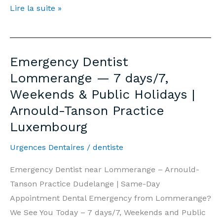
Dentiste
Lire la suite »
d’Urgence
Lommerange
—
Emergency Dentist
7j/7,
Lommerange — 7 days/7,
Week-
Weekends & Public Holidays |
end
Arnould-Tanson Practice
et
Jours
Luxembourg
Fériés
Urgences Dentaires
/
dentiste
|
Cabinet
Emergency Dentist near Lommerange – Arnould-
Arnould-
Tanson Practice Dudelange | Same-Day
Tanson
Appointment Dental Emergency from Lommerange?
Luxembourg
We See You Today – 7 days/7, Weekends and Public