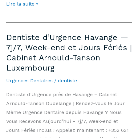
Emergency
Lire la suite »
Dentist
Ottange
—
Dentiste d’Urgence Havange —
7
7j/7, Week-end et Jours Fériés |
days/7,
Cabinet Arnould-Tanson
Weekends
Luxembourg
&
Public
Urgences Dentaires
/
dentiste
Holidays
|
Dentiste d’Urgence près de Havange – Cabinet
Arnould-
Arnould-Tanson Dudelange | Rendez-vous le Jour
Tanson
Même Urgence Dentaire depuis Havange ? Nous
Practice
Vous Recevons Aujourd’hui – 7j/7, Week-end et
Luxembourg
Jours Fériés Inclus ! Appelez maintenant : +352 621