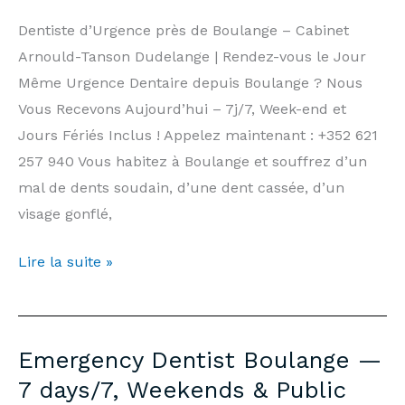
|
Dentiste d’Urgence près de Boulange – Cabinet
Arnould-
Arnould-Tanson Dudelange | Rendez-vous le Jour
Tanson
Même Urgence Dentaire depuis Boulange ? Nous
Practice
Vous Recevons Aujourd’hui – 7j/7, Week-end et
Luxembourg
Jours Fériés Inclus ! Appelez maintenant : +352 621
257 940 Vous habitez à Boulange et souffrez d’un
mal de dents soudain, d’une dent cassée, d’un
visage gonflé,
Dentiste
Lire la suite »
d’Urgence
Boulange
—
Emergency Dentist Boulange —
7j/7,
7 days/7, Weekends & Public
Week-