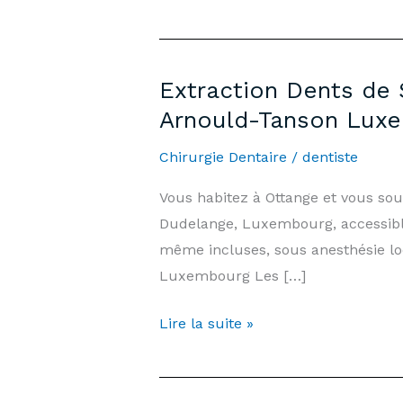
Extraction Dents de 
Arnould-Tanson Lux
Chirurgie Dentaire
/
dentiste
Vous habitez à Ottange et vous so
Dudelange, Luxembourg, accessible
même incluses, sous anesthésie lo
Luxembourg Les […]
Extraction
Lire la suite »
Dents
de
Sagesse