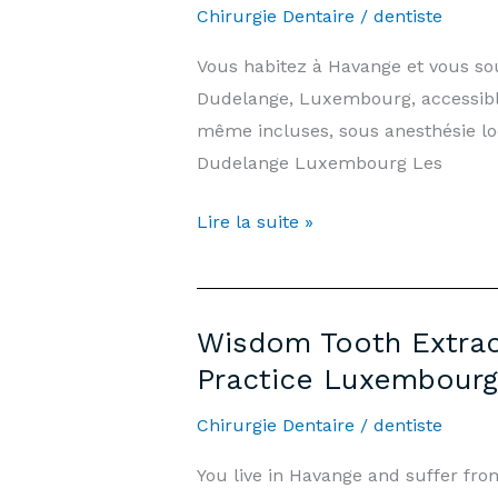
&
Chirurgie Dentaire
/
dentiste
Information
Vous habitez à Havange et vous so
|
Dudelange, Luxembourg, accessible
Arnould-
même incluses, sous anesthésie lo
Tanson
Dudelange Luxembourg Les
Practice
Luxembourg
Extraction
Lire la suite »
Dents
de
Sagesse
Wisdom Tooth Extrac
Havange
Practice Luxembourg
—
Prix
Chirurgie Dentaire
/
dentiste
&
You live in Havange and suffer fr
Informations