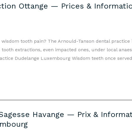
ion Ottange — Prices & Informatio
om wisdom tooth pain? The Arnould-Tanson dental practice
tooth extractions, even impacted ones, under local anaes
actice Dudelange Luxembourg Wisdom teeth once served
Sagesse Havange — Prix & Informat
embourg