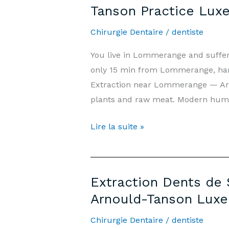
Tanson Practice Lux
—
Prix
Chirurgie Dentaire
/
dentiste
&
You live in Lommerange and suffe
Informations
only 15 min from Lommerange, hand
|
Extraction near Lommerange — Ar
Cabinet
plants and raw meat. Modern hu
Arnould-
Tanson
Wisdom
Lire la suite »
Luxembourg
Tooth
Extraction
Lommerange
Extraction Dents de 
—
Arnould-Tanson Lux
Prices
&
Chirurgie Dentaire
/
dentiste