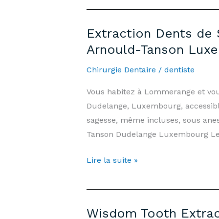
Extraction
Boulange
Extraction Dents de
—
Arnould-Tanson Lux
Prices
&
Chirurgie Dentaire
/
dentiste
Information
Vous habitez à Lommerange et vous
|
Dudelange, Luxembourg, accessibl
Arnould-
sagesse, même incluses, sous anes
Tanson
Tanson Dudelange Luxembourg L
Practice
Luxembourg
Extraction
Lire la suite »
Dents
de
Sagesse
Wisdom Tooth Extrac
Lommerange