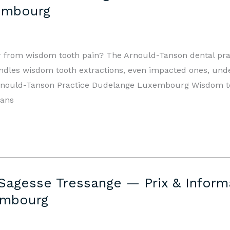
embourg
r from wisdom tooth pain? The Arnould-Tanson dental pr
les wisdom tooth extractions, even impacted ones, unde
nould-Tanson Practice Dudelange Luxembourg Wisdom te
mans
Sagesse Tressange — Prix & Informa
embourg