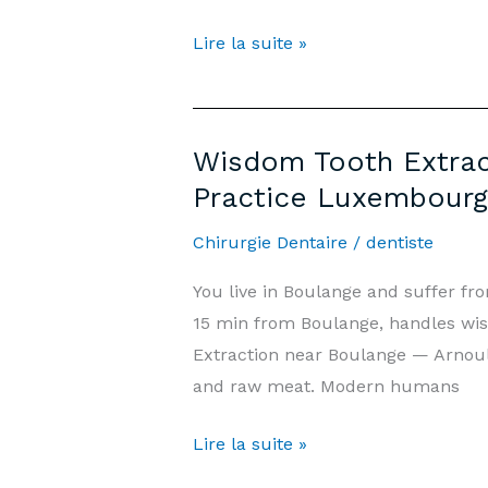
Luxembourg
Extraction
Lire la suite »
Dents
de
Sagesse
Wisdom Tooth Extrac
Boulange
Practice Luxembourg
—
Prix
Chirurgie Dentaire
/
dentiste
&
You live in Boulange and suffer f
Informations
15 min from Boulange, handles wis
|
Extraction near Boulange — Arnou
Cabinet
and raw meat. Modern humans
Arnould-
Tanson
Wisdom
Lire la suite »
Luxembourg
Tooth