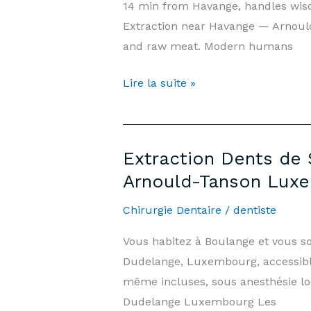
14 min from Havange, handles wisd
|
Extraction near Havange — Arnoul
Cabinet
and raw meat. Modern humans
Arnould-
Tanson
Wisdom
Lire la suite »
Luxembourg
Tooth
Extraction
Havange
Extraction Dents de 
—
Arnould-Tanson Lux
Prices
&
Chirurgie Dentaire
/
dentiste
Information
Vous habitez à Boulange et vous s
|
Dudelange, Luxembourg, accessible
Arnould-
même incluses, sous anesthésie lo
Tanson
Dudelange Luxembourg Les
Practice