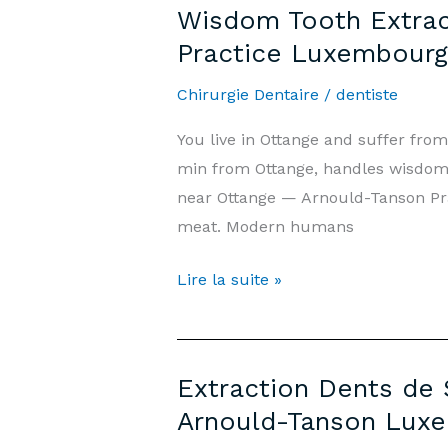
Wisdom Tooth Extract
Ottange
Practice Luxembourg
—
Prix
Chirurgie Dentaire
/
dentiste
&
You live in Ottange and suffer fr
Informations
min from Ottange, handles wisdom 
|
near Ottange — Arnould-Tanson Pr
Cabinet
meat. Modern humans
Arnould-
Tanson
Wisdom
Lire la suite »
Luxembourg
Tooth
Extraction
Ottange
Extraction Dents de 
—
Arnould-Tanson Lux
Prices