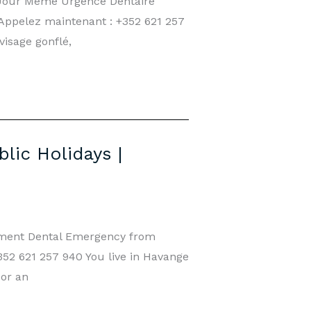
 Jour Même Urgence Dentaire
 Appelez maintenant : +352 621 257
isage gonflé,
ic Holidays |
tment Dental Emergency from
52 621 257 940 You live in Havange
 or an