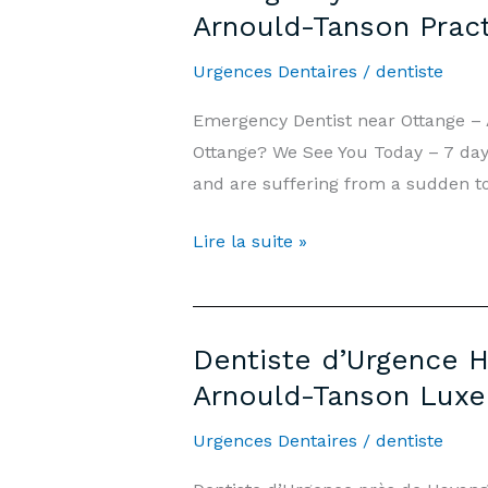
Arnould-Tanson Prac
Week-
end
Urgences Dentaires
/
dentiste
et
Emergency Dentist near Ottange –
Jours
Ottange? We See You Today – 7 days
Fériés
and are suffering from a sudden to
|
Cabinet
Emergency
Lire la suite »
Arnould-
Dentist
Tanson
Ottange
Luxembourg
—
Dentiste d’Urgence H
7
Arnould-Tanson Lux
days/7,
Weekends
Urgences Dentaires
/
dentiste
&