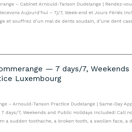
range – Cabinet Arnould-Tanson Dudelange | Rendez-vou
evons Aujourd’hui – 7j/7, Week-end et Jours Fériés Incl
 et souffrez d’un mal de dents soudain, d’une dent cassé
ommerange — 7 days/7, Weekends & 
tice Luxembourg
ge – Arnould-Tanson Practice Dudelange | Same-Day Ap
days/7, Weekends and Public Holidays Included! Call now
 a sudden toothache, a broken tooth, a swollen face, a d