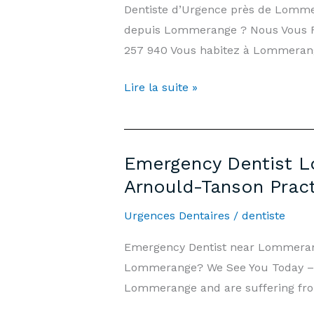
Dentiste d’Urgence près de Lomme
Public
depuis Lommerange ? Nous Vous Rec
Holidays
257 940 Vous habitez à Lommerange
|
Arnould-
Dentiste
Lire la suite »
Tanson
d’Urgence
Practice
Lommerange
Luxembourg
—
Emergency Dentist L
7j/7,
Arnould-Tanson Prac
Week-
end
Urgences Dentaires
/
dentiste
et
Emergency Dentist near Lommeran
Jours
Lommerange? We See You Today – 7 
Fériés
Lommerange and are suffering from
|
Cabinet