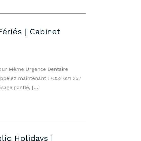
ériés | Cabinet
 Jour Même Urgence Dentaire
Appelez maintenant : +352 621 257
isage gonflé, […]
ic Holidays |