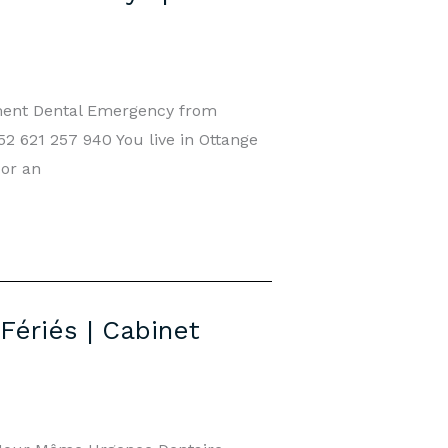
ment Dental Emergency from
2 621 257 940 You live in Ottange
 or an
ériés | Cabinet