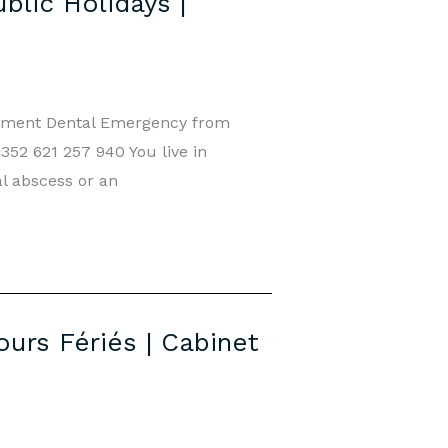
lic Holidays |
ntment Dental Emergency from
52 621 257 940 You live in
l abscess or an
urs Fériés | Cabinet