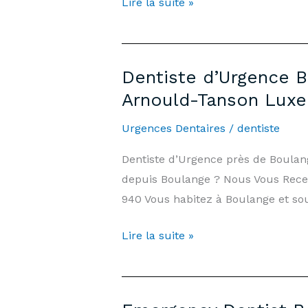
Emergency
Lire la suite »
Arnould-
Dentist
Tanson
Havange
Luxembourg
—
Dentiste d’Urgence B
7
Arnould-Tanson Lux
days/7,
Weekends
Urgences Dentaires
/
dentiste
&
Dentiste d’Urgence près de Boula
Public
depuis Boulange ? Nous Vous Recev
Holidays
940 Vous habitez à Boulange et sou
|
Arnould-
Dentiste
Lire la suite »
Tanson
d’Urgence
Practice
Boulange
Luxembourg
—