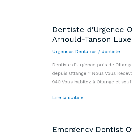
Dentiste d’Urgence O
Arnould-Tanson Lux
Urgences Dentaires
/
dentiste
Dentiste d’Urgence près de Ottan
depuis Ottange ? Nous Vous Recevon
940 Vous habitez à Ottange et souf
Dentiste
Lire la suite »
d’Urgence
Ottange
—
Emergency Dentist Ot
7j/7,