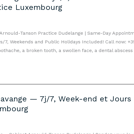
tice Luxembourg
 Arnould-Tanson Practice Dudelange | Same-Day Appoint
/7, Weekends and Public Holidays Included! Call now: +35
othache, a broken tooth, a swollen face, a dental abscess
avange — 7j/7, Week-end et Jours F
embourg