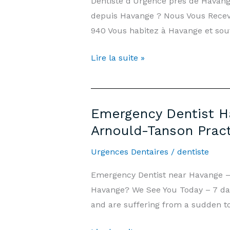
Dentiste d’Urgence près de Havan
Public
depuis Havange ? Nous Vous Recevo
Holidays
940 Vous habitez à Havange et souf
|
Arnould-
Dentiste
Lire la suite »
Tanson
d’Urgence
Practice
Havange
Luxembourg
—
Emergency Dentist Ha
7j/7,
Arnould-Tanson Prac
Week-
end
Urgences Dentaires
/
dentiste
et
Emergency Dentist near Havange 
Jours
Havange? We See You Today – 7 day
Fériés
and are suffering from a sudden to
|
Cabinet