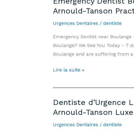
Emergency Dentist Bo
7j/7,
Arnould-Tanson Prac
Week-
end
Urgences Dentaires
/
dentiste
et
Emergency Dentist near Boulange 
Jours
Boulange? We See You Today – 7 day
Fériés
Boulange and are suffering from a 
|
Cabinet
Emergency
Lire la suite »
Arnould-
Dentist
Tanson
Boulange
Luxembourg
—
Dentiste d’Urgence 
7
Arnould-Tanson Lux
days/7,
Weekends
Urgences Dentaires
/
dentiste
&