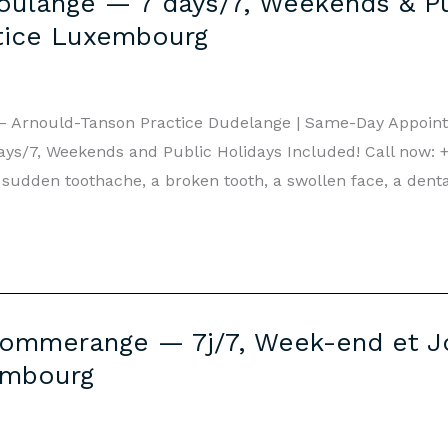
ulange — 7 days/7, Weekends & Pub
tice Luxembourg
– Arnould-Tanson Practice Dudelange | Same-Day Appoi
s/7, Weekends and Public Holidays Included! Call now: +3
sudden toothache, a broken tooth, a swollen face, a denta
Lommerange — 7j/7, Week-end et Jo
embourg