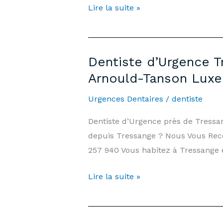
Emergency
Lire la suite »
Arnould-
Dentist
Tanson
Lommerange
Luxembourg
—
Dentiste d’Urgence T
7
Arnould-Tanson Lux
days/7,
Weekends
Urgences Dentaires
/
dentiste
&
Dentiste d’Urgence près de Tress
Public
depuis Tressange ? Nous Vous Recev
Holidays
257 940 Vous habitez à Tressange e
|
Arnould-
Dentiste
Lire la suite »
Tanson
d’Urgence
Practice
Tressange
Luxembourg
—