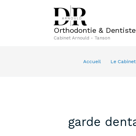
Aller
au
contenu
Orthodontie & Dentist
Cabinet Arnould - Tanson
Accueil
Le Cabinet
garde denta