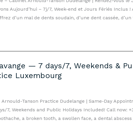
ge – Cabinet Arnould-Tanson Dudelange | Rendez-vous le
ns Aujourd’hui – 7j/7, Week-end et Jours Fériés Inclus !
frez d’un mal de dents soudain, d’une dent cassée, d’un v
vange — 7 days/7, Weekends & Publ
tice Luxembourg
– Arnould-Tanson Practice Dudelange | Same-Day Appoin
s/7, Weekends and Public Holidays Included! Call now: +3
othache, a broken tooth, a swollen face, a dental abscess