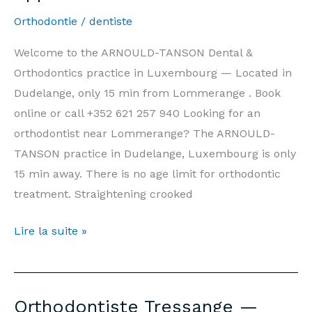
vous
Orthodontie
/
dentiste
Welcome to the ARNOULD-TANSON Dental &
Orthodontics practice in Luxembourg — Located in
Dudelange, only 15 min from Lommerange . Book
online or call +352 621 257 940 Looking for an
orthodontist near Lommerange? The ARNOULD-
TANSON practice in Dudelange, Luxembourg is only
15 min away. There is no age limit for orthodontic
treatment. Straightening crooked
Orthodontist
Lire la suite »
Lommerange
—
Prices,
Orthodontiste Tressange —
Information