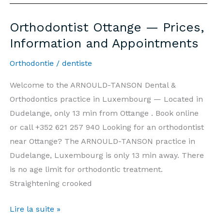
—
Prix,
Orthodontist Ottange — Prices,
Informations
Information and Appointments
et
Rendez-
Orthodontie
/
dentiste
vous
Welcome to the ARNOULD-TANSON Dental &
Orthodontics practice in Luxembourg — Located in
Dudelange, only 13 min from Ottange . Book online
or call +352 621 257 940 Looking for an orthodontist
near Ottange? The ARNOULD-TANSON practice in
Dudelange, Luxembourg is only 13 min away. There
is no age limit for orthodontic treatment.
Straightening crooked
Orthodontist
Lire la suite »