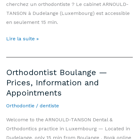
cherchez un orthodontiste ? Le cabinet ARNOULD-
TANSON à Dudelange (Luxembourg) est accessible
en seulement 15 min.
Orthodontiste
Lire la suite »
Boulange
—
Prix,
Orthodontist Boulange —
Informations
Prices, Information and
et
Appointments
Rendez-
vous
Orthodontie
/
dentiste
Welcome to the ARNOULD-TANSON Dental &
Orthodontics practice in Luxembourg — Located in
Dudelange, only 15 min from Boulange . Book online