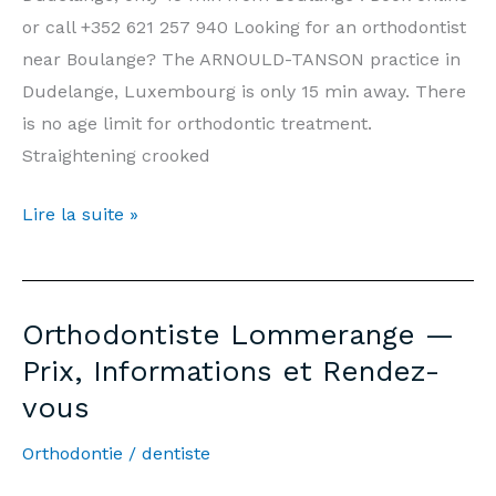
or call +352 621 257 940 Looking for an orthodontist
near Boulange? The ARNOULD-TANSON practice in
Dudelange, Luxembourg is only 15 min away. There
is no age limit for orthodontic treatment.
Straightening crooked
Orthodontist
Lire la suite »
Boulange
—
Prices,
Orthodontiste Lommerange —
Information
Prix, Informations et Rendez-
and
vous
Appointments
Orthodontie
/
dentiste