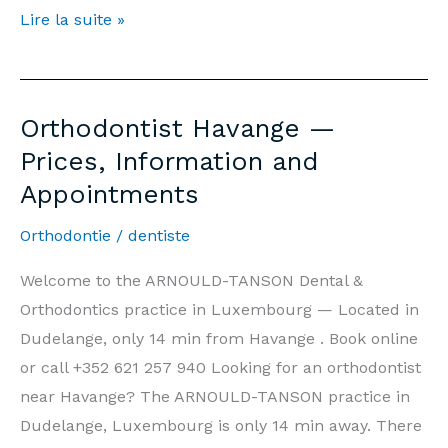
Orthodontiste
Lire la suite »
Havange
—
Prix,
Orthodontist Havange —
Informations
Prices, Information and
et
Appointments
Rendez-
vous
Orthodontie
/
dentiste
Welcome to the ARNOULD-TANSON Dental &
Orthodontics practice in Luxembourg — Located in
Dudelange, only 14 min from Havange . Book online
or call +352 621 257 940 Looking for an orthodontist
near Havange? The ARNOULD-TANSON practice in
Dudelange, Luxembourg is only 14 min away. There