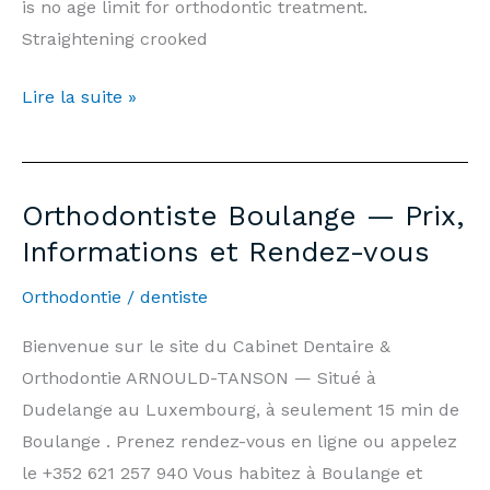
is no age limit for orthodontic treatment.
Straightening crooked
Orthodontist
Lire la suite »
Havange
—
Prices,
Orthodontiste Boulange — Prix,
Information
Informations et Rendez-vous
and
Appointments
Orthodontie
/
dentiste
Bienvenue sur le site du Cabinet Dentaire &
Orthodontie ARNOULD-TANSON — Situé à
Dudelange au Luxembourg, à seulement 15 min de
Boulange . Prenez rendez-vous en ligne ou appelez
le +352 621 257 940 Vous habitez à Boulange et