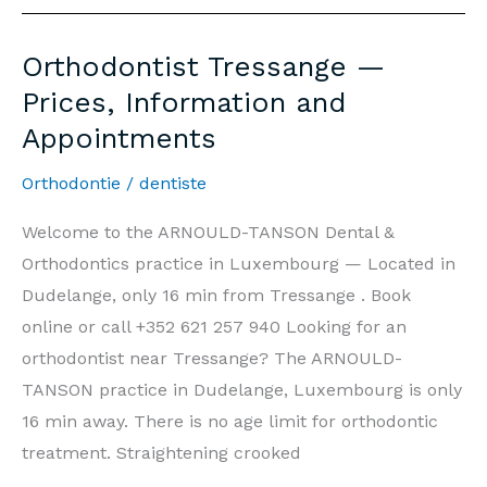
—
Prix,
Orthodontist Tressange —
Informations
Prices, Information and
et
Appointments
Rendez-
vous
Orthodontie
/
dentiste
Welcome to the ARNOULD-TANSON Dental &
Orthodontics practice in Luxembourg — Located in
Dudelange, only 16 min from Tressange . Book
online or call +352 621 257 940 Looking for an
orthodontist near Tressange? The ARNOULD-
TANSON practice in Dudelange, Luxembourg is only
16 min away. There is no age limit for orthodontic
treatment. Straightening crooked