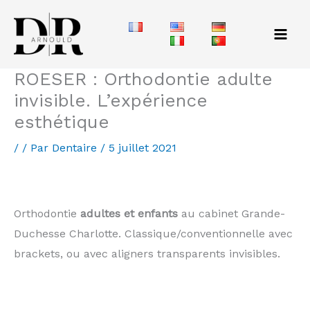
Aller
au
contenu
ROESER : Orthodontie adulte
invisible. L’expérience
esthétique
/
/ Par
Dentaire
/
5 juillet 2021
ROESER : orthodontie invisalign
Orthodontie
adultes et enfants
au cabinet Grande-
Duchesse Charlotte. Classique/conventionnelle avec
brackets, ou avec aligners transparents invisibles.
Comment avoir les dents alignées sans appareil
dentaire ? dents de travers luxembourg comment