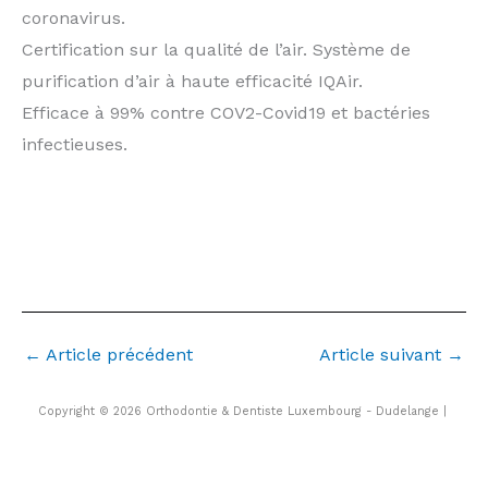
coronavirus.
Certification sur la qualité de l’air. Système de
purification d’air à haute efficacité IQAir.
Efficace à 99% contre COV2-Covid19 et bactéries
infectieuses.
orthodontiste Bettembourg Thionville Esch sur
Alzette Dudelange Schifflange Peppange Sanem
Kayl
←
Article précédent
Article suivant
→
Copyright © 2026 Orthodontie & Dentiste Luxembourg - Dudelange |