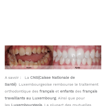
avoir les dents blanches corriger les dents du
bonheur comment avoir des dents droites sans
appareils dentaire
Invisalign Luxembourg
Invisalign Thionville
A savoir : La
CNS(Caisse Nationale de
Santé)
Luxembourgeoise rembourse le traitement
orthodontique des
français
et
enfants
des
français
travaillants au Luxembourg
. Ainsi que pour
les
Luxembourgeois
. La plupart des mutuelles