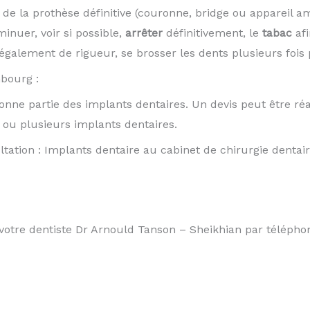
de la prothèse définitive (couronne, bridge ou appareil a
nuer, voir si possible,
arrêter
définitivement, le
tabac
afi
galement de rigueur, se brosser les dents plusieurs fois p
mbourg :
ne partie des implants dentaires. Un devis peut être réa
n, ou plusieurs implants dentaires.
tation : Implants dentaire au cabinet de chirurgie den
otre dentiste Dr Arnould Tanson – Sheikhian par télépho