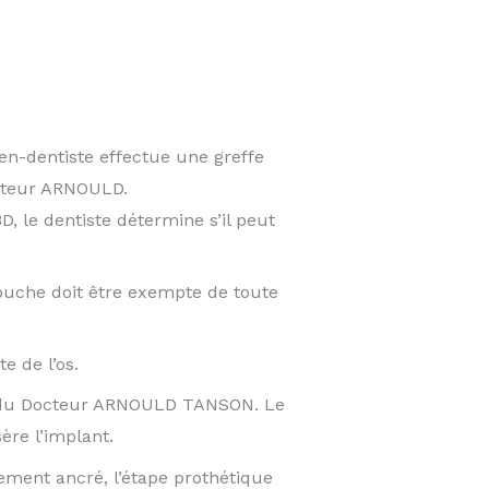
ien-dentiste effectue une greffe
Docteur ARNOULD.
 le dentiste détermine s’il peut
bouche doit être exempte de toute
e de l’os.
re du Docteur ARNOULD TANSON. Le
sère l’implant.
lidement ancré, l’étape prothétique