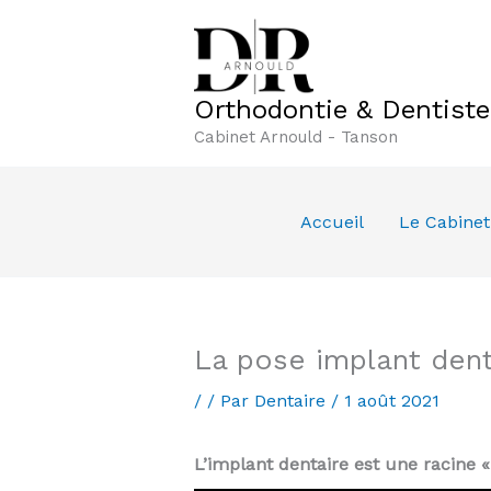
Aller
au
contenu
Orthodontie & Dentist
Cabinet Arnould - Tanson
Accueil
Le Cabinet
La pose implant de
/
/ Par
Dentaire
/
1 août 2021
L’implant dentaire est une racine « a