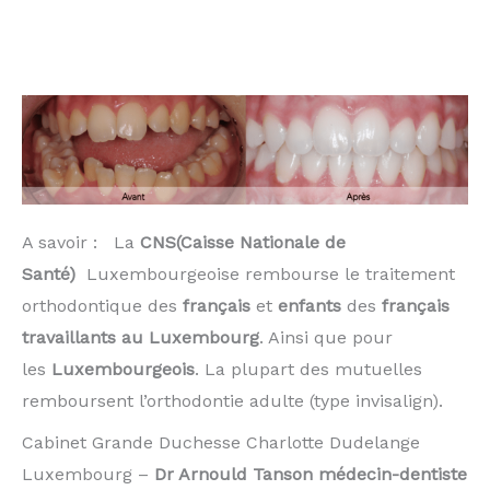
dents droites sans appareils dentaire
Invisalign Thionville
A savoir : La
CNS(Caisse Nationale de
Santé)
Luxembourgeoise rembourse le traitement
orthodontique des
français
et
enfants
des
français
travaillants au Luxembourg
. Ainsi que pour
les
Luxembourgeois
. La plupart des mutuelles
remboursent l’orthodontie adulte (type invisalign).
Cabinet Grande Duchesse Charlotte Dudelange
Luxembourg –
Dr Arnould Tanson médecin-dentiste