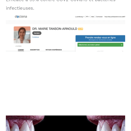
infectieuses.
orthodontiste Bettembourg Thionville Esch sur
Alzette Dudelange Schifflange Peppange Sanem
Kayl
frontaliers moselle
les frontaliers Volmeranges les mines orthodontiste
Metz Thionville frontaliers