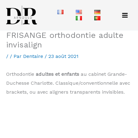
Aller
au
contenu
FRISANGE orthodontie adulte
invisalign
/
/ Par
Dentaire
/
23 août 2021
Orthodontie
adultes et enfants
au cabinet Grande-
Duchesse Charlotte. Classique/conventionnelle avec
brackets, ou avec aligners transparents invisibles.
Invisalign Luxembourg Comment avoir les dents
alignées sans appareil dentaire ? dents de travers
luxembourg comment avoir les dents blanches
corriger les dents du bonheur comment avoir des