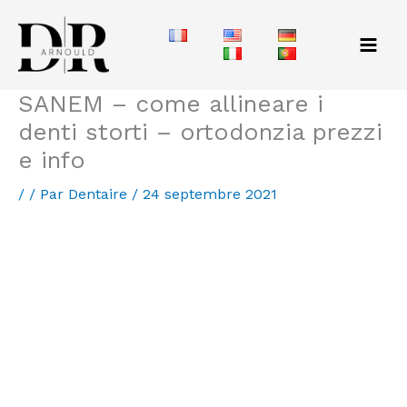
Aller
au
contenu
SANEM – come allineare i
denti storti – ortodonzia prezzi
e info
/
/ Par
Dentaire
/
24 septembre 2021
RUMELANGE – ortodonzia – prezzo e infos
ESCH SUR ALZETTE LUXEMBOURG – ortodonzia per
adulti invisibili – prezzo et info
Ortodonzia per adulti e bambini nello studio
Grande-Duchesse Charlotte.