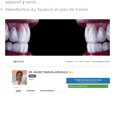
appareil ɣ-sonic.
Désinfection du fauteuil et plan de travail
orthodontiste Bettembourg Thionville Esch sur
Alzette Dudelange Schifflange Peppange Sanem