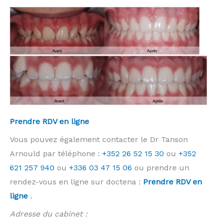
Prendre RDV en ligne
Vous pouvez également contacter le Dr Tanson
Arnould par téléphone :
+352 26 52 15 30
ou
+352
621 257 940
ou
+336 03 47 15 06
ou prendre un
rendez-vous en ligne sur doctena :
Prendre RDV en
ligne
.
Adresse du cabinet :