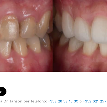
e
ta Dr Tanson per telefono:
+352 26 52 15 30
o
+352 621 257