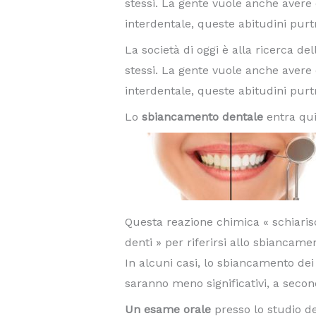
stessi. La gente vuole anche avere d
interdentale, queste abitudini purt
La società di oggi è alla ricerca de
stessi. La gente vuole anche avere d
interdentale, queste abitudini purt
Lo
sbiancamento dentale
entra quin
Questa reazione chimica « schiarisce
denti » per riferirsi allo sbiancame
In alcuni casi, lo sbiancamento dei d
saranno meno significativi, a secon
Un esame orale
presso lo studio d