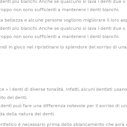
enti più bianchi. Anche se qualcuno si lava i denti due o tre
roppo non sono sufficienti a mantenere i denti bianchi.
lla bellezza e alcune persone vogliono migliorare il loro as
enti più bianchi. Anche se qualcuno si lava i denti due o tre
roppo non sono sufficienti a mantenere i denti bianchi.
di in gioco nel ripristinare lo splendore del sorriso di un
 » i denti di diverse tonalità. Infatti, alcuni dentisti usan
nto dei denti.
enti può fare una differenza notevole per il sorriso di una p
da della natura dei denti.
entistico è necessario prima dello sbiancamento che avrà 