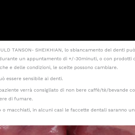
RNOULD TANSON- SHEIKHIAN, lo sbiancamento dei denti può
, durante un appuntamento di +/-30minuti, o con prodotti c
che e delle condizioni, le scelte possono cambiare.
 essere sensibile ai denti.
paziente verrà consigliato di non bere caffè/tè/bevande co
tere di fumare.
» o macchiati, in alcuni casi le faccette dentali saranno u