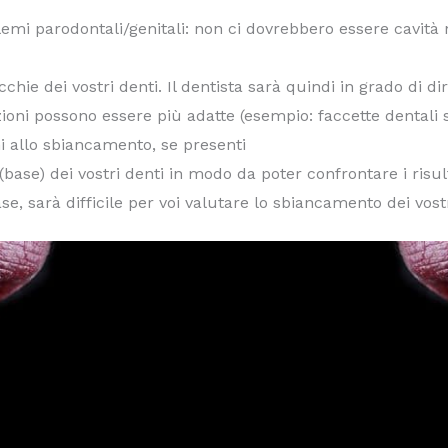
blemi parodontali/genitali: non ci dovrebbero essere cavità
hie dei vostri denti. Il dentista sarà quindi in grado di d
uzioni possono essere più adatte (esempio: faccette dentali 
i allo sbiancamento, se presenti
(base) dei vostri denti in modo da poter confrontare i risul
se, sarà difficile per voi valutare lo sbiancamento dei vostr