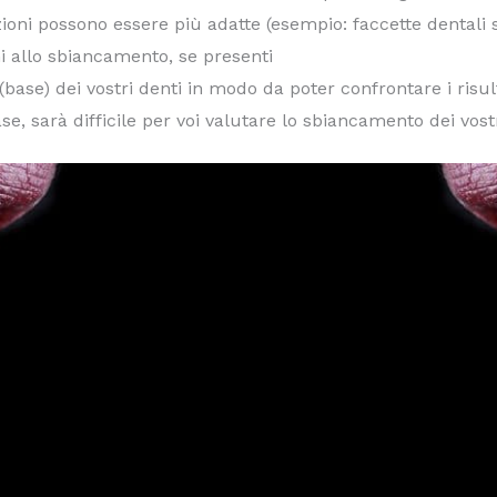
uzioni possono essere più adatte (esempio: faccette dentali 
i allo sbiancamento, se presenti
(base) dei vostri denti in modo da poter confrontare i risul
se, sarà difficile per voi valutare lo sbiancamento dei vostr