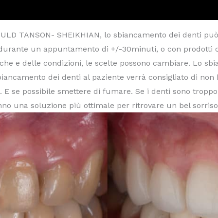
RNOULD TANSON- SHEIKHIAN, lo sbiancamento dei denti può
, durante un appuntamento di +/-30minuti, o con prodotti c
che e delle condizioni, le scelte possono cambiare.
Lo sbi
sbiancamento dei denti al paziente verrà consigliato di non
. E se possibile smettere di fumare.
Se i denti sono troppo
nno una soluzione più ottimale per ritrovare un bel sorriso