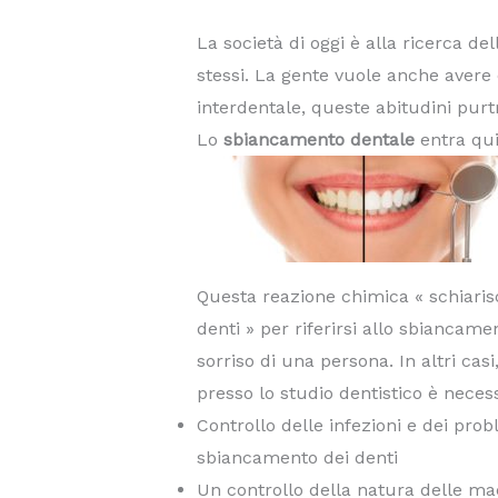
La società di oggi è alla ricerca de
stessi. La gente vuole anche avere d
interdentale, queste abitudini purt
Lo
sbiancamento dentale
entra quin
Questa reazione chimica « schiarisce
denti » per riferirsi allo sbiancame
sorriso di una persona. In altri casi
presso lo studio dentistico è nece
Controllo delle infezioni e dei pro
sbiancamento dei denti
Un controllo della natura delle macc