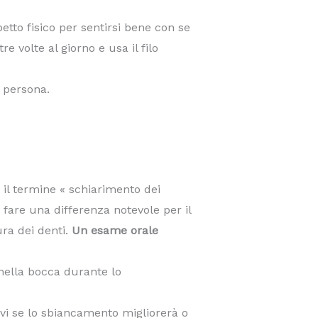
petto fisico per sentirsi bene con se
 volte al giorno e usa il filo
a persona.
o il termine « schiarimento dei
 fare una differenza notevole per il
ura dei denti.
Un esame orale
 nella bocca durante lo
irvi se lo sbiancamento migliorerà o