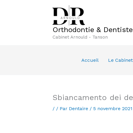
Aller
au
contenu
Orthodontie & Dentist
Cabinet Arnould - Tanson
Accueil
Le Cabinet
Sbiancamento dei d
/
/ Par
Dentaire
/
5 novembre 2021
Sbiancamento dei d