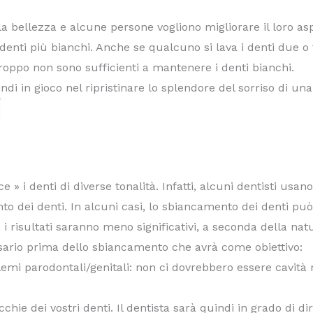
lla bellezza e alcune persone vogliono migliorare il loro as
enti più bianchi. Anche se qualcuno si lava i denti due o tre
roppo non sono sufficienti a mantenere i denti bianchi.
di in gioco nel ripristinare lo splendore del sorriso di un
 » i denti di diverse tonalità. Infatti, alcuni dentisti usan
nto dei denti. In alcuni casi, lo sbiancamento dei denti può
, i risultati saranno meno significativi, a seconda della nat
ssario prima dello sbiancamento che avrà come obiettivo:
blemi parodontali/genitali: non ci dovrebbero essere cavità
hie dei vostri denti. Il dentista sarà quindi in grado di d