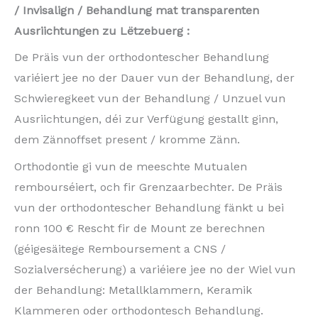
/ Invisalign / Behandlung mat transparenten
Ausriichtungen zu Lëtzebuerg :
De Präis vun der orthodontescher Behandlung
variéiert jee no der Dauer vun der Behandlung, der
Schwieregkeet vun der Behandlung / Unzuel vun
Ausriichtungen, déi zur Verfügung gestallt ginn,
dem Zännoffset present / kromme Zänn.
Orthodontie gi vun de meeschte Mutualen
rembourséiert, och fir Grenzaarbechter. De Präis
vun der orthodontescher Behandlung fänkt u bei
ronn 100 € Rescht fir de Mount ze berechnen
(géigesäitege Remboursement a CNS /
Sozialversécherung) a variéiere jee no der Wiel vun
der Behandlung: Metallklammern, Keramik
Klammeren oder orthodontesch Behandlung.