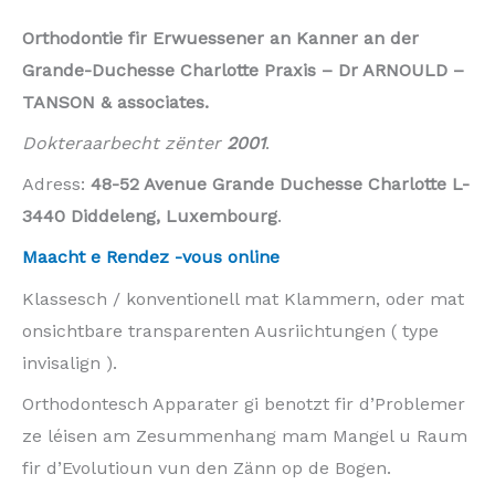
Orthodontie fir Erwuessener an Kanner an der
Grande-Duchesse Charlotte Praxis – Dr ARNOULD –
TANSON & associates.
Dokteraarbecht zënter
2001
.
Adress:
48-52 Avenue Grande Duchesse Charlotte L-
3440 Diddeleng, Luxembourg
.
Maacht e Rendez -vous online
Klassesch / konventionell mat Klammern, oder mat
onsichtbare transparenten Ausriichtungen ( type
invisalign ).
Orthodontesch Apparater gi benotzt fir d’Problemer
ze léisen am Zesummenhang mam Mangel u Raum
fir d’Evolutioun vun den Zänn op de Bogen.