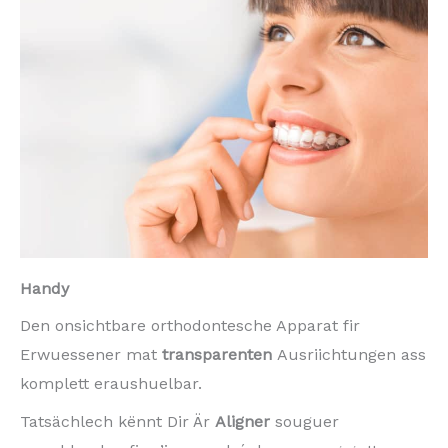
Handy
Den onsichtbare orthodontesche Apparat fir
Erwuessener mat
transparenten
Ausriichtungen ass
komplett eraushuelbar.
Tatsächlech kënnt Dir Är
Aligner
souguer