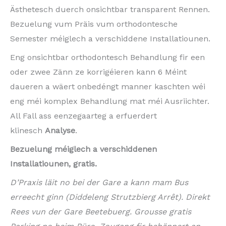
Ästhetesch duerch onsichtbar transparent Rennen.
Bezuelung vum Präis vum orthodontesche
Semester méiglech a verschiddene Installatiounen.
Eng onsichtbar orthodontesch Behandlung fir een
oder zwee Zänn ze korrigéieren kann 6 Méint
daueren a wäert onbedéngt manner kaschten wéi
eng méi komplex Behandlung mat méi Ausriichter.
All Fall ass eenzegaarteg a erfuerdert
klinesch
Analyse
.
Bezuelung méiglech a verschiddenen
Installatiounen, gratis.
D’Praxis läit no bei der Gare a kann mam Bus
erreecht ginn (Diddeleng Strutzbierg Arrêt). Direkt
Rees vun der Gare Beetebuerg. Grousse gratis