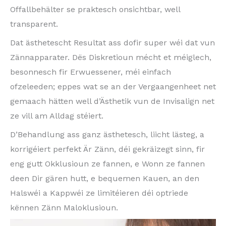
Offallbehälter se praktesch onsichtbar, well
transparent.
Dat ästhetescht Resultat ass dofir super wéi dat vun
Zännapparater. Dës Diskretioun mécht et méiglech,
besonnesch fir Erwuessener, méi einfach
ofzeleeden; eppes wat se an der Vergaangenheet net
gemaach hätten well d’Ästhetik vun de Invisalign net
ze vill am Alldag stéiert.
D’Behandlung ass ganz ästhetesch, liicht lästeg, a
korrigéiert perfekt Är Zänn, déi gekräizegt sinn, fir
eng gutt Okklusioun ze fannen, e Wonn ze fannen
deen Dir gären hutt, e bequemen Kauen, an den
Halswéi a Kappwéi ze limitéieren déi optriede
kënnen Zänn Maloklusioun.