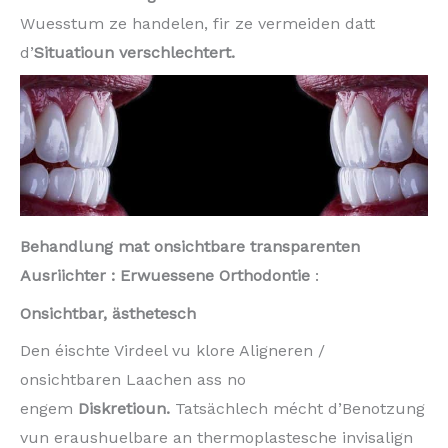
Wuesstum ze handelen, fir ze vermeiden datt
d’
Situatioun verschlechtert.
Behandlung mat onsichtbare transparenten
Ausriichter : Erwuessene Orthodontie
:
Onsichtbar, ästhetesch
Den éischte Virdeel vu klore Aligneren /
onsichtbaren Laachen ass no
engem
Diskretioun.
Tatsächlech mécht d’Benotzung
vun eraushuelbare an thermoplastesche invisalign