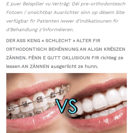
E puer Beispiller vu Verträg: Déi pre-orthodontesch
Fotoen / onsichtbar Ausriichter sinn op dësem Site
verfügbar fir Patienten iwwer d’Indikatiounen fir
d’Behandlung z’informéieren.
DER ASS KENG « SCHLECHT » ALTER FIR
ORTHODONTISCH BEHËNNUNG AN ALIGN KRËSZEN
ZÄNNEN. FËNN E GUTT OKLUSIOUN FIR richteg ze
iessen AN ZÄNNEN ausgeriicht ze hunn.