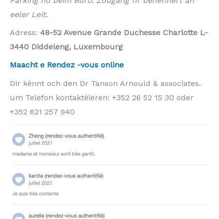
Parking no beim Büro. Zougang fir behënnert an
eeler Leit.
Adress:
48-52 Avenue Grande Duchesse Charlotte L-
3440 Diddeleng, Luxembourg
Maacht e Rendez -vous online
Dir kënnt och den Dr Tanson Arnould & associates.
um Telefon kontaktéieren: +352 26 52 15 30 oder
+352 621 257 940