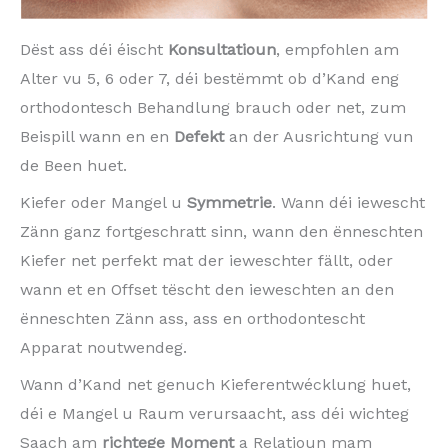
Dëst ass déi éischt
Konsultatioun
, empfohlen am
Alter vu 5, 6 oder 7, déi bestëmmt ob d’Kand eng
orthodontesch Behandlung brauch oder net, zum
Beispill wann en en
Defekt
an der Ausrichtung vun
de Been huet.
Kiefer oder Mangel u
Symmetrie
. Wann déi iewescht
Zänn ganz fortgeschratt sinn, wann den ënneschten
Kiefer net perfekt mat der ieweschter fällt, oder
wann et en Offset tëscht den ieweschten an den
ënneschten Zänn ass, ass en orthodontescht
Apparat noutwendeg.
Wann d’Kand net genuch Kieferentwécklung huet,
déi e Mangel u Raum verursaacht, ass déi wichteg
Saach am
richtege Moment
a Relatioun mam