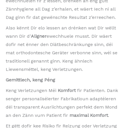
ewechhuelen fir z’iessen, drénken an eng gutt
Zännhygiene all Dag z’erhalen, et wäert Iech ni all
Dag ginn fir dat gewënschte Resultat z’erreechen.
Also kënnt Dir elo iessen an drénken wat Dir wëllt
wann Dir d’
Aligner
ewechhuele musst. Dir wäert
dofir net ënner den Diätbeschränkunge sinn, déi
mat orthodontesche Geräter verbonne sinn, wéi se
traditionell genannt ginn. Keng ähnlech
Liewensmëttel, keng Verletzungen.
Gemittlech, keng Péng
Keng Verletzungen Méi
Komfort
fir Patienten. Dank
senger personaliséierter Fabrikatioun adaptéieren
déi transparent Ausriichtungen perfekt dem Mond
an den Zänn vum Patient fir
maximal Komfort
.
Et gëtt dofir kee Risiko fir Reizung oder Verletzung