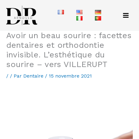
Aller
au
contenu
Avoir un beau sourire : facettes
dentaires et orthodontie
invisible. L’esthétique du
sourire – vers VILLERUPT
/
/ Par
Dentaire
/
15 novembre 2021
Vers VILLERUPT Comment avoir un beau sourire
quand on n’a pas de belles dents ?