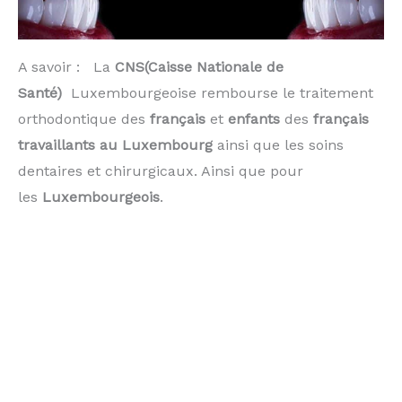
A savoir : La
CNS(Caisse Nationale de
Santé)
Luxembourgeoise rembourse le traitement
orthodontique des
français
et
enfants
des
français
travaillants au Luxembourg
ainsi que les soins
dentaires et chirurgicaux. Ainsi que pour
les
Luxembourgeois
.
facettes invisalign Bettembourg Thionville Esch sur
Alzette Dudelange Schifflange Peppange Sanem
Kayl Ehlerange Schifflange Mondercange Foetz
Pissange Wickrange Pontpierre les frontaliers
Volmeranges les mines orthodontiste Metz
Thionville frontaliers Hettange Grande Yutz
luxembourg villerupt