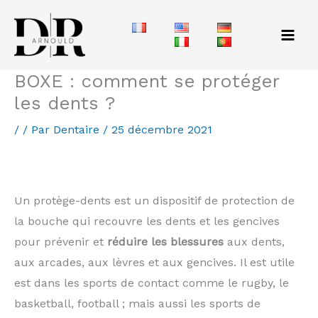
Aller
au
contenu
BOXE : comment se protéger
les dents ?
/
/ Par
Dentaire
/
25 décembre 2021
Gouttière dentaire de protection / protège-dents sport sur mesure : prix et infos au Luxembourg
Protège dents Luxembourg
Un protège-dents est un dispositif de protection de
la bouche qui recouvre les dents et les gencives
pour prévenir et
réduire les blessures
aux dents,
aux arcades, aux lèvres et aux gencives. Il est utile
est dans les sports de contact comme le rugby, le
basketball, football ; mais aussi les sports de