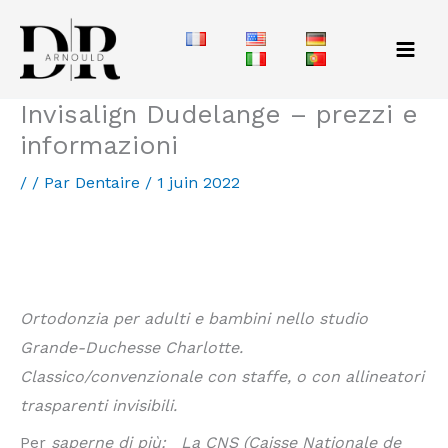
Aller
au
contenu
Invisalign Dudelange – prezzi e
informazioni
/
/ Par
Dentaire
/
1 juin 2022
Ortodontista lussemburgo – prezzi e informazioni.
Ortodonzia invisibile per adulti Luxembourg
Ortodonzia per adulti e bambini nello studio
Grande-Duchesse Charlotte.
Classico/convenzionale con staffe, o con allineatori
trasparenti invisibili.
Per
saperne di più: La CNS (Caisse Nationale de