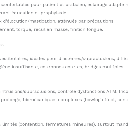
inconfortables pour patient et praticien, éclairage adapté 
uérant éducation et prophylaxie.
x d’élocution/mastication, atténués par précautions.
ement, torque, recul en masse, finition longue.
ns
estibulaires, idéales pour diastèmes/supraclusions, diffi
iène insuffisante, couronnes courtes, bridges multiples.
r intrusions/supraclusions, contrôle dysfonctions ATM. Inc
il prolongé, biomécaniques complexes (bowing effect, contr
limités (contention, fermetures mineures), surtout mandib