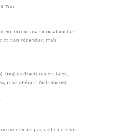
e 1987.
nt en formes monocristalline (un
re et plus répandue, mais
, fragiles (fractures brutales,
s, mais altérant l’esthétique).
s.
mique ou mécanique, cette dernière