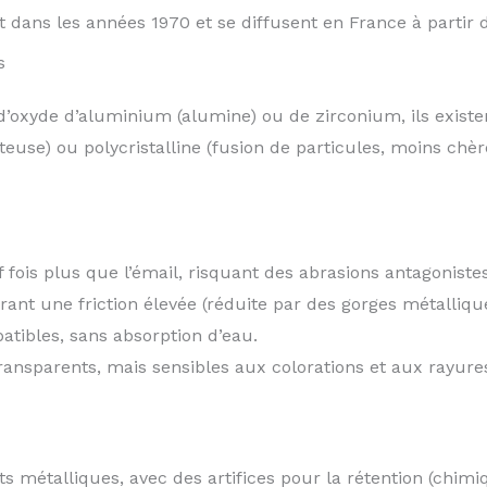
ans les années 1970 et se diffusent en France à partir d
s
d’oxyde d’aluminium (alumine) ou de zirconium, ils existe
teuse) ou polycristalline (fusion de particules, moins chè
 fois plus que l’émail, risquant des abrasions antagonistes)
érant une friction élevée (réduite par des gorges métallique
atibles, sans absorption d’eau.
ransparents, mais sensibles aux colorations et aux rayure
ts métalliques, avec des artifices pour la rétention (chi