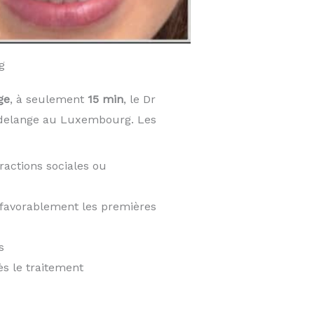
g
ge
, à seulement
15 min
, le Dr
udelange au Luxembourg. Les
ractions sociales ou
t favorablement les premières
s
ès le traitement