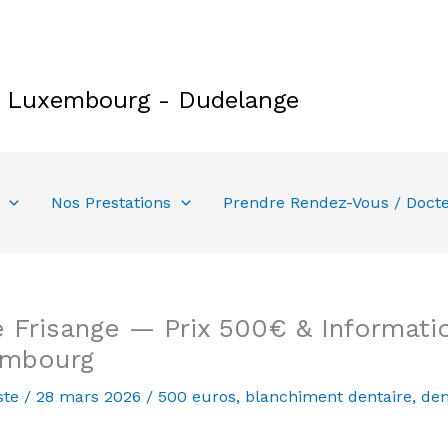
e Luxembourg - Dudelange
Nos Prestations
Prendre Rendez-Vous / Doct
 Frisange — Prix 500€ & Informatio
embourg
ste
/
28 mars 2026
/
500 euros
,
blanchiment dentaire
,
den