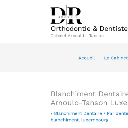
Aller
au
contenu
Orthodontie & Dentist
Cabinet Arnould - Tanson
Accueil
Le Cabinet
Blanchiment Dentaire
Arnould-Tanson Lux
/
Blanchiment Dentaire
/ Par
denti
blanchiment
,
luxembourg