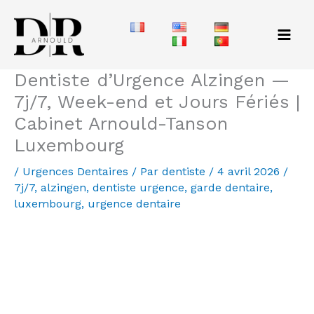
Aller
au
contenu
Dentiste d’Urgence Alzingen —
7j/7, Week-end et Jours Fériés |
Cabinet Arnould-Tanson
Luxembourg
/
Urgences Dentaires
/ Par
dentiste
/
4 avril 2026
/
7j/7
,
alzingen
,
dentiste urgence
,
garde dentaire
,
luxembourg
,
urgence dentaire