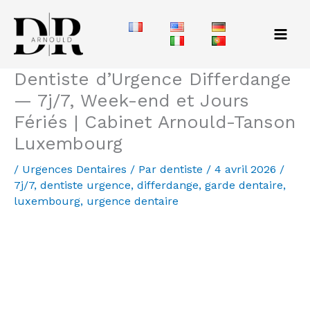
Aller
au
contenu
Dentiste d’Urgence Differdange
— 7j/7, Week-end et Jours
Fériés | Cabinet Arnould-Tanson
Luxembourg
/
Urgences Dentaires
/ Par
dentiste
/
4 avril 2026
/
7j/7
,
dentiste urgence
,
differdange
,
garde dentaire
,
luxembourg
,
urgence dentaire