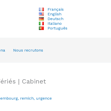
Français
English
Deutsch
Italiano
Português
ena
Nous recrutons
riés | Cabinet
xembourg
,
remich
,
urgence