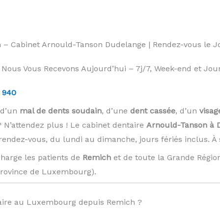
h – Cabinet Arnould-Tanson Dudelange | Rendez-vous le 
Nous Vous Recevons Aujourd’hui – 7j/7, Week-end et Jours
 940
 d’un
mal de dents soudain
, d’une
dent cassée
, d’un
visag
 N’attendez plus ! Le cabinet dentaire
Arnould-Tanson à 
 rendez-vous, du lundi au dimanche, jours fériés inclus. 
harge les patients de
Remich
et de toute la Grande Régio
Province de Luxembourg). ️
ire au Luxembourg depuis Remich ?