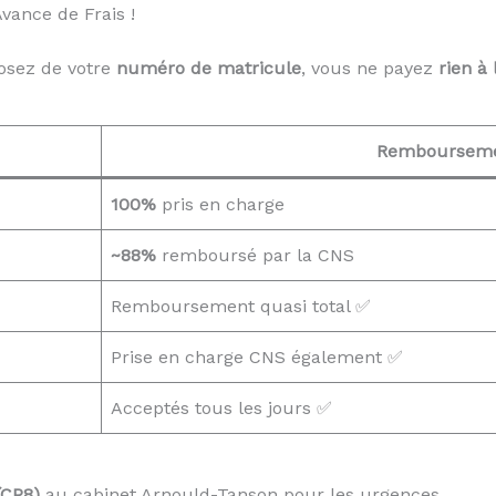
ance de Frais !
osez de votre
numéro de matricule
, vous ne payez
rien à 
Remboursem
100%
pris en charge
~88%
remboursé par la CNS
Remboursement quasi total ✅
Prise en charge CNS également ✅
Acceptés tous les jours ✅
(CP8)
au cabinet Arnould-Tanson pour les urgences.