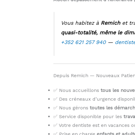
Vous habitez à
Remich
et tr
quasi-totalité, même le dima
+352 621 257 940
—
dentist
Depuis Remich — Nouveaux Patien
✅ Nous accueillons
tous les nouv
✅ Des créneaux d’urgence disponi
✅ Nous gérons
toutes les démarch
✅ Service disponible pour les
trava
✅ Votre dentiste est en vacances o
✅ Prise en charge
enfants et adult