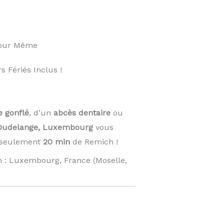
Jour Même
 Fériés Inclus !
e gonflé
, d’un
abcès dentaire
ou
Dudelange, Luxembourg
vous
À seulement
20 min
de Remich !
n : Luxembourg, France (Moselle,