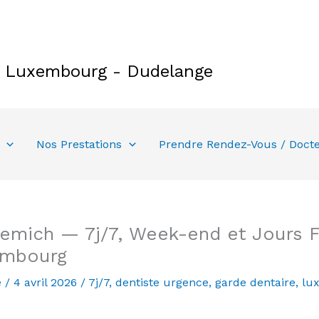
e Luxembourg - Dudelange
Nos Prestations
Prendre Rendez-Vous / Doct
emich — 7j/7, Week-end et Jours Fé
embourg
e
/
4 avril 2026
/
7j/7
,
dentiste urgence
,
garde dentaire
,
lu