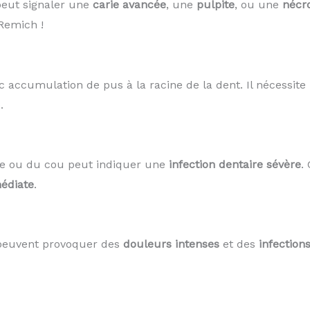
peut signaler une
carie avancée
, une
pulpite
, ou une
nécr
Remich !
c accumulation de pus à la racine de la dent. Il nécessit
.
ue ou du cou peut indiquer une
infection dentaire sévère
.
édiate
.
 peuvent provoquer des
douleurs intenses
et des
infection