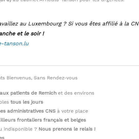
availlez au Luxembourg ? Si vous êtes affilié à la C
nche et le soir !
e-tanson.lu
ts Bienvenus, Sans Rendez-vous
eaux patients de Remich
et des environs
bles
tous les jours
es administratives CNS
à votre place
illeurs frontaliers français et belges
u indisponible ?
Nous prenons le relais !
️
es