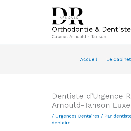
Aller
au
contenu
Orthodontie & Dentist
Cabinet Arnould - Tanson
Accueil
Le Cabinet
Dentiste d’Urgence R
Arnould-Tanson Lux
/
Urgences Dentaires
/ Par
dentist
dentaire