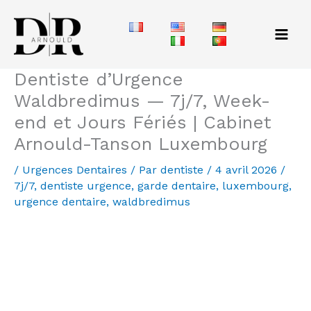
Aller
au
contenu
Dentiste d’Urgence
Waldbredimus — 7j/7, Week-
end et Jours Fériés | Cabinet
Arnould-Tanson Luxembourg
/
Urgences Dentaires
/ Par
dentiste
/
4 avril 2026
/
7j/7
,
dentiste urgence
,
garde dentaire
,
luxembourg
,
urgence dentaire
,
waldbredimus