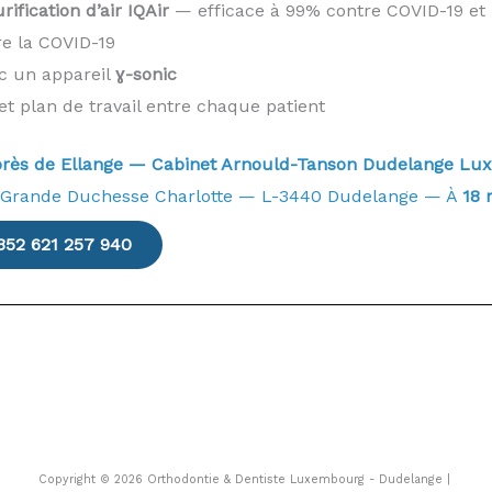
ification d’air IQAir
— efficace à 99% contre COVID-19 et 
re la COVID-19
ec un appareil
ɣ-sonic
et plan de travail entre chaque patient
e près de Ellange — Cabinet Arnould-Tanson Dudelange 
 Grande Duchesse Charlotte — L-3440 Dudelange — À
18 
352 621 257 940
Copyright © 2026 Orthodontie & Dentiste Luxembourg - Dudelange |