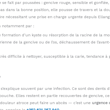
se fait par poussées : gencive rouge, sensible et gonflée
pas dans la bonne position, elle pousse de travers et la dou
ire nécessitant une prise en charge urgente depuis Ellang
s notamment par :
 formation d’un kyste ou résorption de la racine de la mol
rienne de la gencive ou de l’os, déchaussement de l’avant-
très difficile à nettoyer, susceptible à la carie, tendance à
e
’explique souvent par une infection. Ce sont des dents di
bouche. Elles restent en partie recouvertes de gencive, ce 
 douleur atroce peut faire un abcès — c’est une
urgence 
ge, appelez le
+352 621 257 940
.