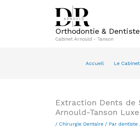
Aller
au
contenu
Orthodontie & Dentist
Cabinet Arnould - Tanson
Accueil
Le Cabinet
Extraction Dents de 
Arnould-Tanson Lux
/
Chirurgie Dentaire
/ Par
dentiste