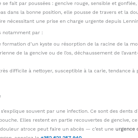
se fait par poussées : gencive rouge, sensible et gonflée
pas dans la bonne position, elle pousse de travers et la dou
ire nécessitant une prise en charge urgente depuis Lenni
s notamment par :
 formation d’un kyste ou résorption de la racine de la mol
rienne de la gencive ou de l’os, déchaussement de l’avant-
très difficile à nettoyer, susceptible à la carie, tendance à
e
’explique souvent par une infection. Ce sont des dents di
bouche. Elles restent en partie recouvertes de gencive, ce 
 douleur atroce peut faire un abcès — c’est une
urgence 
ingen, appelez le
+352 621 257 940
.