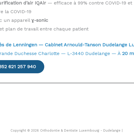
ification d’air IQAir
— efficace à 99% contre COVID-19 et 
re la COVID-19
ec un appareil
ɣ-sonic
et plan de travail entre chaque patient
près de Lenningen — Cabinet Arnould-Tanson Dudelange
rande Duchesse Charlotte — L-3440 Dudelange — À
20 m
352 621 257 940
Copyright © 2026 Orthodontie & Dentiste Luxembourg - Dudelange |