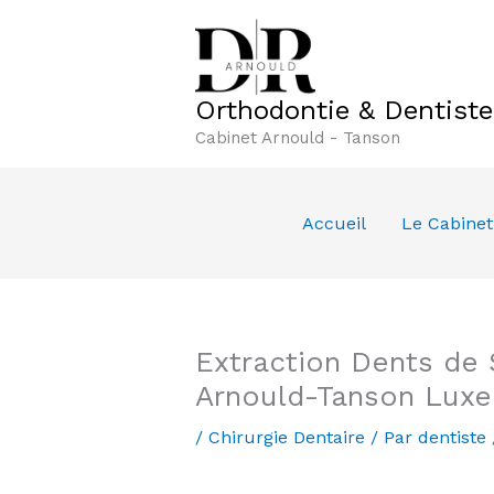
Aller
au
contenu
Orthodontie & Dentist
Cabinet Arnould - Tanson
Accueil
Le Cabinet
Extraction Dents de 
Arnould-Tanson Lux
/
Chirurgie Dentaire
/ Par
dentiste