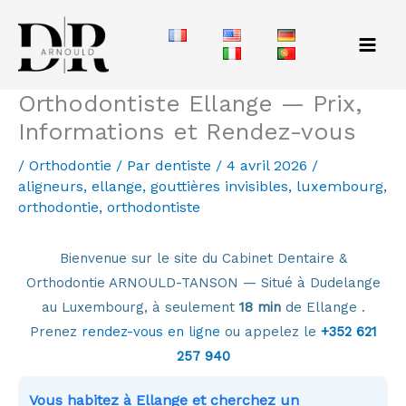
Aller
au
contenu
Orthodontiste Ellange — Prix,
Informations et Rendez-vous
/
Orthodontie
/ Par
dentiste
/
4 avril 2026
/
aligneurs
,
ellange
,
gouttières invisibles
,
luxembourg
,
orthodontie
,
orthodontiste
Bienvenue sur le site du Cabinet Dentaire &
Orthodontie ARNOULD-TANSON — Situé à Dudelange
au Luxembourg, à seulement
18 min
de Ellange .
Prenez
rendez-vous en ligne
ou appelez le
+352 621
257 940
Vous habitez à Ellange et cherchez un