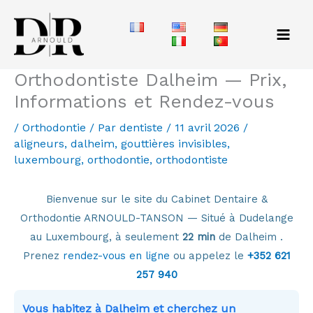
Aller
au
contenu
Orthodontiste Dalheim — Prix,
Informations et Rendez-vous
/
Orthodontie
/ Par
dentiste
/
11 avril 2026
/
aligneurs
,
dalheim
,
gouttières invisibles
,
luxembourg
,
orthodontie
,
orthodontiste
Bienvenue sur le site du Cabinet Dentaire &
Orthodontie ARNOULD-TANSON — Situé à Dudelange
au Luxembourg, à seulement
22 min
de Dalheim .
Prenez
rendez-vous en ligne
ou appelez le
+352 621
257 940
Vous habitez à Dalheim et cherchez un