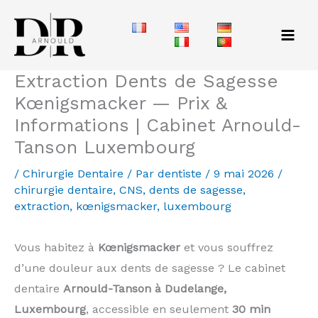
Aller
au
contenu
Extraction Dents de Sagesse
Kœnigsmacker — Prix &
Informations | Cabinet Arnould-
Tanson Luxembourg
/
Chirurgie Dentaire
/ Par
dentiste
/
9 mai 2026
/
chirurgie dentaire
,
CNS
,
dents de sagesse
,
extraction
,
kœnigsmacker
,
luxembourg
Vous habitez à
Kœnigsmacker
et vous souffrez
d’une douleur aux dents de sagesse ? Le cabinet
dentaire
Arnould-Tanson à Dudelange,
Luxembourg
, accessible en seulement
30 min