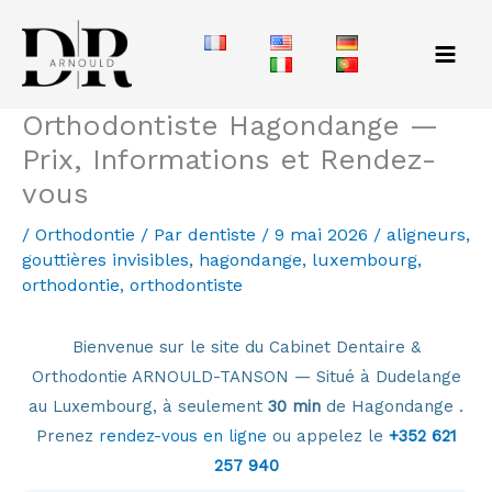
Aller
au
contenu
Orthodontiste Hagondange —
Prix, Informations et Rendez-
vous
/
Orthodontie
/ Par
dentiste
/
9 mai 2026
/
aligneurs
,
gouttières invisibles
,
hagondange
,
luxembourg
,
orthodontie
,
orthodontiste
Bienvenue sur le site du Cabinet Dentaire &
Orthodontie ARNOULD-TANSON — Situé à Dudelange
au Luxembourg, à seulement
30 min
de Hagondange .
Prenez
rendez-vous en ligne
ou appelez le
+352 621
257 940