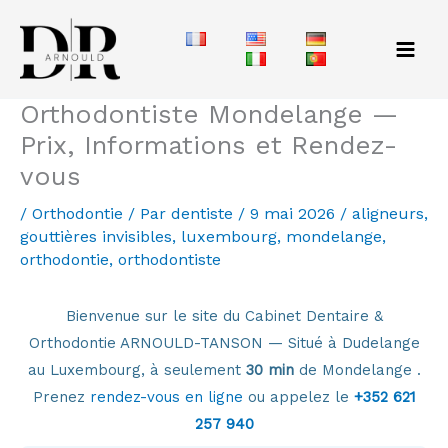
Aller
au
contenu
Orthodontiste Mondelange —
Prix, Informations et Rendez-
vous
/
Orthodontie
/ Par
dentiste
/
9 mai 2026
/
aligneurs
,
gouttières invisibles
,
luxembourg
,
mondelange
,
orthodontie
,
orthodontiste
Bienvenue sur le site du Cabinet Dentaire &
Orthodontie ARNOULD-TANSON — Situé à Dudelange
au Luxembourg, à seulement
30 min
de Mondelange .
Prenez
rendez-vous en ligne
ou appelez le
+352 621
257 940