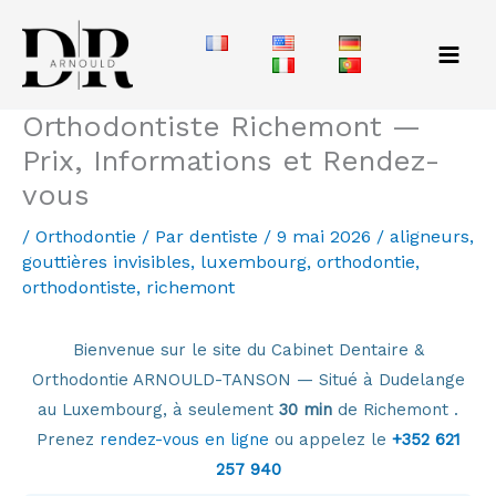
Aller
au
contenu
Orthodontiste Richemont —
Prix, Informations et Rendez-
vous
/
Orthodontie
/ Par
dentiste
/
9 mai 2026
/
aligneurs
,
gouttières invisibles
,
luxembourg
,
orthodontie
,
orthodontiste
,
richemont
Bienvenue sur le site du Cabinet Dentaire &
Orthodontie ARNOULD-TANSON — Situé à Dudelange
au Luxembourg, à seulement
30 min
de Richemont .
Prenez
rendez-vous en ligne
ou appelez le
+352 621
257 940