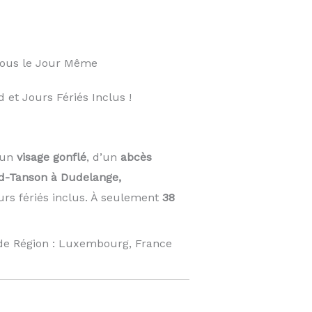
vous le Jour Même
et Jours Fériés Inclus !
’un
visage gonflé
, d’un
abcès
d-Tanson à Dudelange,
urs fériés inclus. À seulement
38
de Région : Luxembourg, France