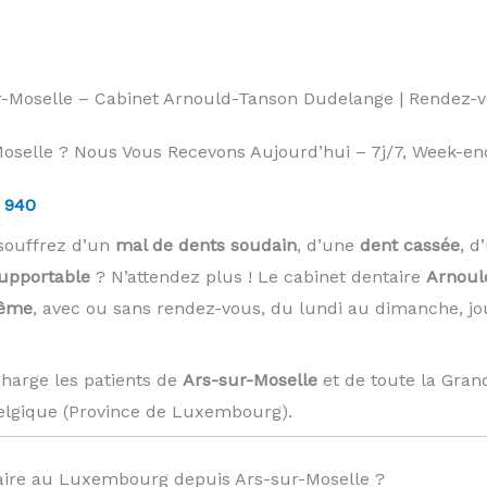
ur-Moselle – Cabinet Arnould-Tanson Dudelange | Rendez-
selle ? Nous Vous Recevons Aujourd’hui – 7j/7, Week-end 
 940
souffrez d’un
mal de dents soudain
, d’une
dent cassée
, d
supportable
? N’attendez plus ! Le cabinet dentaire
Arnoul
même
, avec ou sans rendez-vous, du lundi au dimanche, jo
harge les patients de
Ars-sur-Moselle
et de toute la Gran
elgique (Province de Luxembourg). ️
ire au Luxembourg depuis Ars-sur-Moselle ?