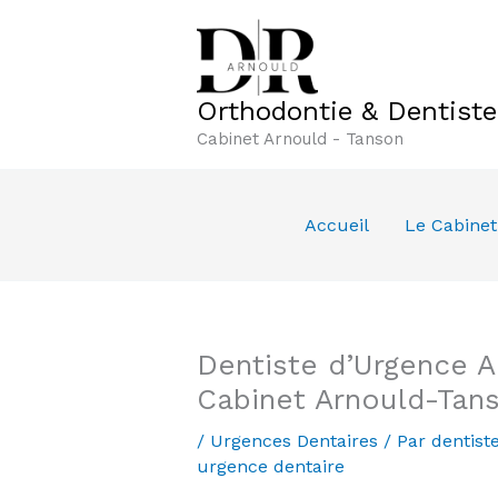
Aller
au
contenu
Orthodontie & Dentist
Cabinet Arnould - Tanson
Accueil
Le Cabinet
Dentiste d’Urgence A
Cabinet Arnould-Tan
/
Urgences Dentaires
/ Par
dentist
urgence dentaire