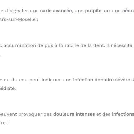
peut signaler une
carie avancée
, une
pulpite
, ou une
nécr
rs-sur-Moselle !
c accumulation de pus à la racine de la dent. Il nécessit
.
ue ou du cou peut indiquer une
infection dentaire sévère
.
édiate
.
 peuvent provoquer des
douleurs intenses
et des
infection
re !