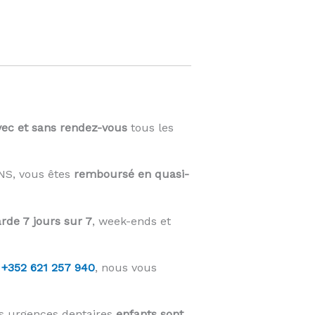
vec et sans rendez-vous
tous les
 CNS, vous êtes
remboursé en quasi-
rde 7 jours sur 7
, week-ends et
u
+352 621 257 940
, nous vous
s urgences dentaires
enfants sont