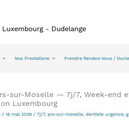
e Luxembourg - Dudelange
Nos Prestations
Prendre Rendez-Vous / Doct
rs-sur-Moselle — 7j/7, Week-end et
son Luxembourg
e
/
16 mai 2026
/
7j/7
,
ars-sur-moselle
,
dentiste urgence
,
g