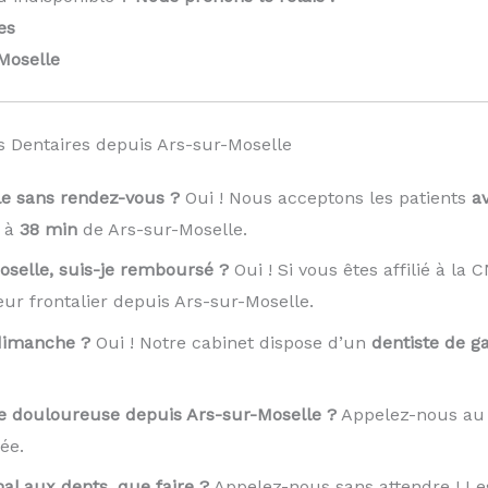
es
Moselle
 Dentaires depuis Ars-sur-Moselle
le sans rendez-vous ?
Oui ! Nous acceptons les patients
a
t à
38 min
de Ars-sur-Moselle.
Moselle, suis-je remboursé ?
Oui ! Si vous êtes affilié à la
eur frontalier depuis Ars-sur-Moselle.
 dimanche ?
Oui ! Notre cabinet dispose d’un
dentiste de ga
e douloureuse depuis Ars-sur-Moselle ?
Appelez-nous a
ée.
l aux dents, que faire ?
Appelez-nous sans attendre ! Le