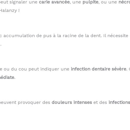
peut signaler une
carie avancée
, une
pulpite
, ou une
nécr
alanzy !
c accumulation de pus à la racine de la dent. Il nécessit
.
ue ou du cou peut indiquer une
infection dentaire sévère
.
édiate
.
 peuvent provoquer des
douleurs intenses
et des
infection