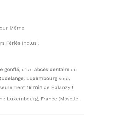
 Jour Même
 Fériés Inclus !
e gonflé
, d’un
abcès dentaire
ou
Dudelange, Luxembourg
vous
À seulement
18 min
de Halanzy !
n : Luxembourg, France (Moselle,