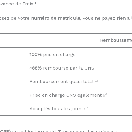
ance de Frais !
osez de votre
numéro de matricule
, vous ne payez
rien à 
Remboursem
100%
pris en charge
~88%
remboursé par la CNS
Remboursement quasi total ✅
Prise en charge CNS également ✅
Acceptés tous les jours ✅
(CP8)
au cabinet Arnould-Tanson pour les urgences.