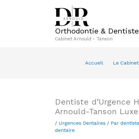
Aller
au
contenu
Orthodontie & Dentist
Cabinet Arnould - Tanson
Accueil
Le Cabinet
Dentiste d’Urgence H
Arnould-Tanson Lux
/
Urgences Dentaires
/ Par
dentist
dentaire