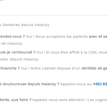
s Dentaires depuis Halanzy
rendez-vous ?
Oui ! Nous acceptons les patients
avec et s
n
de Halanzy.
 suis-je remboursé ?
Oui ! Si vous êtes affilié à la CNS, vou
alier depuis Halanzy.
 dimanche ?
Oui ! Notre cabinet dispose d’un
dentiste de ga
se douloureuse depuis Halanzy ?
Appelez-nous au
+352 62
ents, que faire ?
Appelez-nous sans attendre ! Les urgen