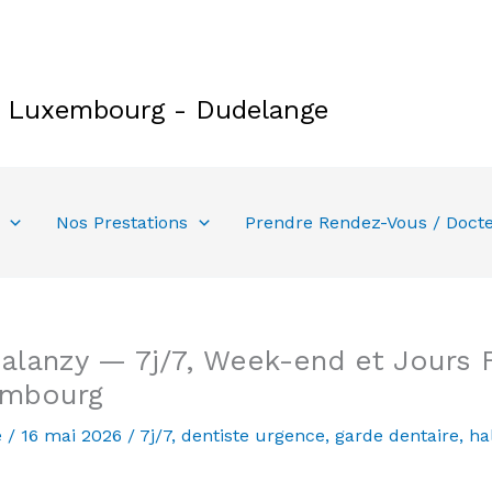
e Luxembourg - Dudelange
Nos Prestations
Prendre Rendez-Vous / Doct
alanzy — 7j/7, Week-end et Jours F
embourg
e
/
16 mai 2026
/
7j/7
,
dentiste urgence
,
garde dentaire
,
ha