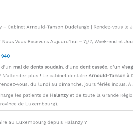
zy – Cabinet Arnould-Tanson Dudelange | Rendez-vous le
 Nous Vous Recevons Aujourd’hui – 7j/7, Week-end et Jours
 940
z d’un
mal de dents soudain
, d’une
dent cassée
, d’un
visag
 N’attendez plus ! Le cabinet dentaire
Arnould-Tanson à 
 rendez-vous, du lundi au dimanche, jours fériés inclus. 
harge les patients de
Halanzy
et de toute la Grande Régio
Province de Luxembourg). ️
ire au Luxembourg depuis Halanzy ?