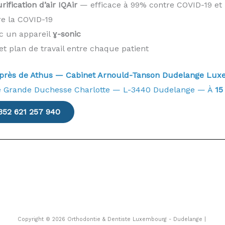
ification d’air IQAir
— efficace à 99% contre COVID-19 et 
re la COVID-19
ec un appareil
ɣ-sonic
et plan de travail entre chaque patient
e près de Athus — Cabinet Arnould-Tanson Dudelange L
e Grande Duchesse Charlotte — L-3440 Dudelange — À
15
352 621 257 940
Copyright © 2026 Orthodontie & Dentiste Luxembourg - Dudelange |