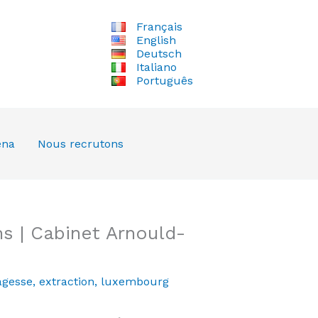
Français
English
Deutsch
Italiano
Português
ena
Nous recrutons
s | Cabinet Arnould-
agesse
,
extraction
,
luxembourg