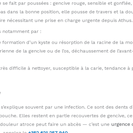
se fait par poussées : gencive rouge, sensible et gonflée
pas dans la bonne position, elle pousse de travers et la dou
ire nécessitant une prise en charge urgente depuis Athus.
s notamment par :
 formation d’un kyste ou résorption de la racine de la mol
rienne de la gencive ou de l’os, déchaussement de l’avant-
très difficile à nettoyer, susceptible à la carie, tendance à
e
’explique souvent par une infection. Ce sont des dents di
bouche. Elles restent en partie recouvertes de gencive, ce 
 douleur atroce peut faire un abcès — c’est une
urgence 
s, appelez le
+352 621 257 940
.