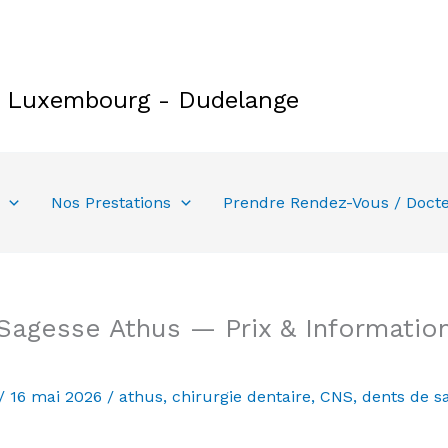
e Luxembourg - Dudelange
Nos Prestations
Prendre Rendez-Vous / Doct
Sagesse Athus — Prix & Information
/
16 mai 2026
/
athus
,
chirurgie dentaire
,
CNS
,
dents de s