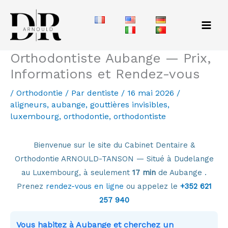
Aller
au
contenu
Orthodontiste Aubange — Prix,
Informations et Rendez-vous
/
Orthodontie
/ Par
dentiste
/
16 mai 2026
/
aligneurs
,
aubange
,
gouttières invisibles
,
luxembourg
,
orthodontie
,
orthodontiste
Bienvenue sur le site du Cabinet Dentaire &
Orthodontie ARNOULD-TANSON — Situé à Dudelange
au Luxembourg, à seulement
17 min
de Aubange .
Prenez
rendez-vous en ligne
ou appelez le
+352 621
257 940
Vous habitez à Aubange et cherchez un