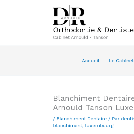
Aller
au
contenu
Orthodontie & Dentist
Cabinet Arnould - Tanson
Accueil
Le Cabinet
Blanchiment Dentaire
Arnould-Tanson Lux
/
Blanchiment Dentaire
/ Par
denti
blanchiment
,
luxembourg