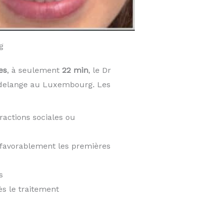
g
es
, à seulement
22 min
, le Dr
udelange au Luxembourg. Les
ractions sociales ou
t favorablement les premières
s
ès le traitement