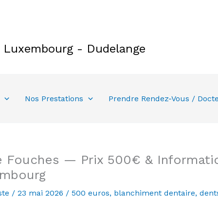
e Luxembourg - Dudelange
Nos Prestations
Prendre Rendez-Vous / Doct
 Fouches — Prix 500€ & Informatio
embourg
ste
/
23 mai 2026
/
500 euros
,
blanchiment dentaire
,
dent