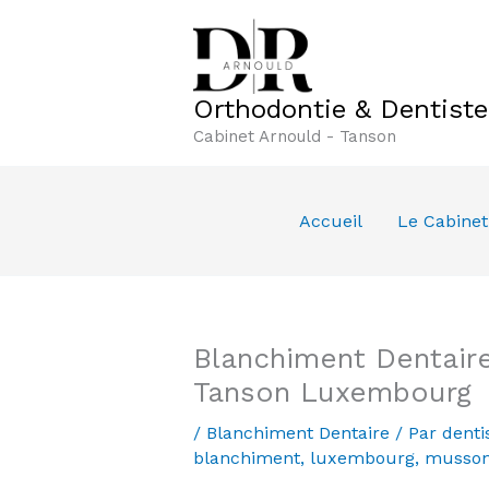
Aller
au
contenu
Orthodontie & Dentist
Cabinet Arnould - Tanson
Accueil
Le Cabinet
Blanchiment Dentaire
Tanson Luxembourg
/
Blanchiment Dentaire
/ Par
denti
blanchiment
,
luxembourg
,
musso