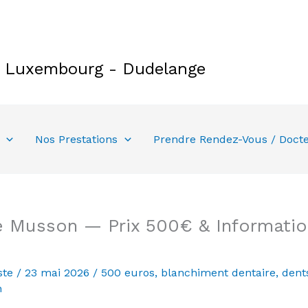
e Luxembourg - Dudelange
Nos Prestations
Prendre Rendez-Vous / Doct
 Musson — Prix 500€ & Information
ste
/
23 mai 2026
/
500 euros
,
blanchiment dentaire
,
dent
n