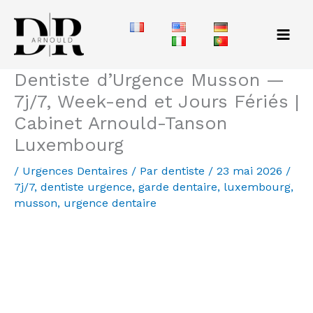
Aller
au
contenu
Dentiste d’Urgence Musson —
7j/7, Week-end et Jours Fériés |
Cabinet Arnould-Tanson
Luxembourg
/
Urgences Dentaires
/ Par
dentiste
/
23 mai 2026
/
7j/7
,
dentiste urgence
,
garde dentaire
,
luxembourg
,
musson
,
urgence dentaire