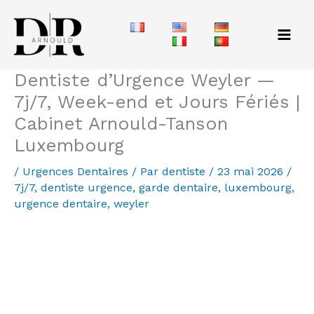
Aller
au
contenu
Dentiste d’Urgence Weyler —
7j/7, Week-end et Jours Fériés |
Cabinet Arnould-Tanson
Luxembourg
/
Urgences Dentaires
/ Par
dentiste
/
23 mai 2026
/
7j/7
,
dentiste urgence
,
garde dentaire
,
luxembourg
,
urgence dentaire
,
weyler