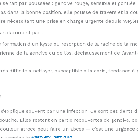
se fait par poussées : gencive rouge, sensible et gonflée
pas dans la bonne position, elle pousse de travers et la dou
ire nécessitant une prise en charge urgente depuis Weyler
s notamment par :
 formation d’un kyste ou résorption de la racine de la mol
rienne de la gencive ou de l’os, déchaussement de l’avant-
très difficile à nettoyer, susceptible à la carie, tendance à
e
’explique souvent par une infection. Ce sont des dents di
bouche. Elles restent en partie recouvertes de gencive, ce 
 douleur atroce peut faire un abcès — c’est une
urgence 
er, appelez le
+352 621 257 940
.