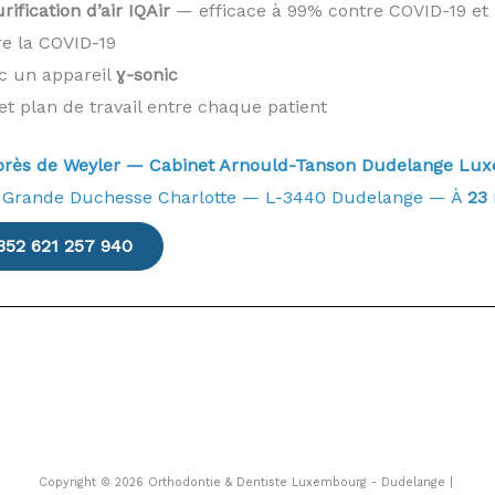
ification d’air IQAir
— efficace à 99% contre COVID-19 et 
re la COVID-19
ec un appareil
ɣ-sonic
et plan de travail entre chaque patient
e près de Weyler — Cabinet Arnould-Tanson Dudelange 
 Grande Duchesse Charlotte — L-3440 Dudelange — À
23
352 621 257 940
Copyright © 2026 Orthodontie & Dentiste Luxembourg - Dudelange |