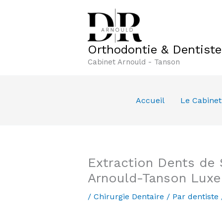
Aller
au
contenu
Orthodontie & Dentist
Cabinet Arnould - Tanson
Accueil
Le Cabinet
Extraction Dents de 
Arnould-Tanson Lux
/
Chirurgie Dentaire
/ Par
dentiste