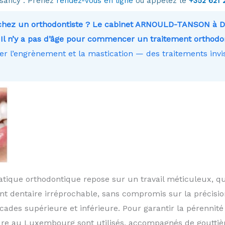
sancy . Prenez
rendez-vous en ligne
ou appelez le
+352 621 
rchez un orthodontiste ? Le cabinet ARNOULD-TANSON à 
Il n’y a pas d’âge pour commencer un traitement orthodo
ter l’engrènement et la mastication — des traitements invis
ique orthodontique repose sur un travail méticuleux, que
ment dentaire irréprochable, sans compromis sur la précisi
cades supérieure et inférieure. Pour garantir la pérennité 
ure au Luxembourg sont utilisés, accompagnés de gouttiè