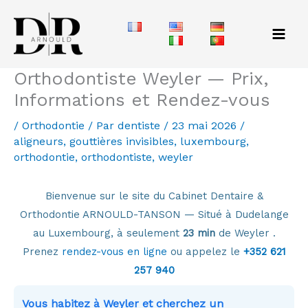
Aller
au
contenu
Orthodontiste Weyler — Prix,
Informations et Rendez-vous
/
Orthodontie
/ Par
dentiste
/
23 mai 2026
/
aligneurs
,
gouttières invisibles
,
luxembourg
,
orthodontie
,
orthodontiste
,
weyler
Bienvenue sur le site du Cabinet Dentaire &
Orthodontie ARNOULD-TANSON — Situé à Dudelange
au Luxembourg, à seulement
23 min
de Weyler .
Prenez
rendez-vous en ligne
ou appelez le
+352 621
257 940
Vous habitez à Weyler et cherchez un