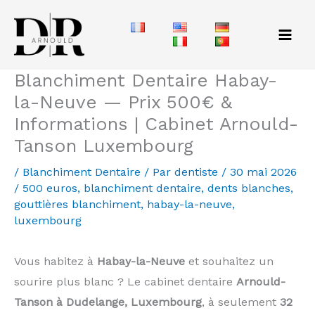
Aller
au
contenu
Blanchiment Dentaire Habay-
la-Neuve — Prix 500€ &
Informations | Cabinet Arnould-
Tanson Luxembourg
/
Blanchiment Dentaire
/ Par
dentiste
/
30 mai 2026
/
500 euros
,
blanchiment dentaire
,
dents blanches
,
gouttières blanchiment
,
habay-la-neuve
,
luxembourg
Vous habitez à
Habay-la-Neuve
et souhaitez un
sourire plus blanc ? Le cabinet dentaire
Arnould-
Tanson à Dudelange, Luxembourg
, à seulement
32