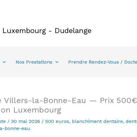
e Luxembourg - Dudelange
Nos Prestations
Prendre Rendez-Vous / Doct
 Villers-la-Bonne-Eau — Prix 500€ 
son Luxembourg
ste
/
30 mai 2026
/
500 euros
,
blanchiment dentaire
,
dent
-la-bonne-eau