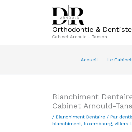
Aller
au
contenu
Orthodontie & Dentist
Cabinet Arnould - Tanson
Accueil
Le Cabinet
Blanchiment Dentaire
Cabinet Arnould-Tan
/
Blanchiment Dentaire
/ Par
denti
blanchiment
,
luxembourg
,
villers