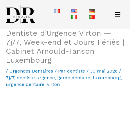
Aller
au
contenu
Dentiste d’Urgence Virton —
7j/7, Week-end et Jours Fériés |
Cabinet Arnould-Tanson
Luxembourg
/
Urgences Dentaires
/ Par
dentiste
/
30 mai 2026
/
7j/7
,
dentiste urgence
,
garde dentaire
,
luxembourg
,
urgence dentaire
,
virton