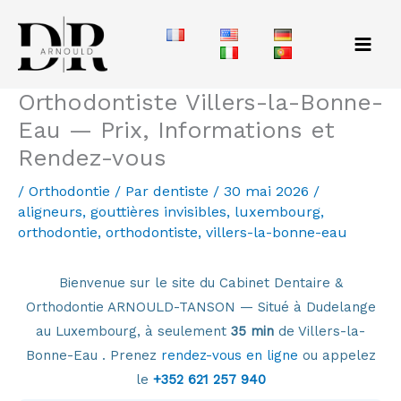
Aller
au
contenu
Orthodontiste Villers-la-Bonne-
Eau — Prix, Informations et
Rendez-vous
/
Orthodontie
/ Par
dentiste
/
30 mai 2026
/
aligneurs
,
gouttières invisibles
,
luxembourg
,
orthodontie
,
orthodontiste
,
villers-la-bonne-eau
Bienvenue sur le site du Cabinet Dentaire &
Orthodontie ARNOULD-TANSON — Situé à Dudelange
au Luxembourg, à seulement
35 min
de Villers-la-
Bonne-Eau . Prenez
rendez-vous en ligne
ou appelez
le
+352 621 257 940