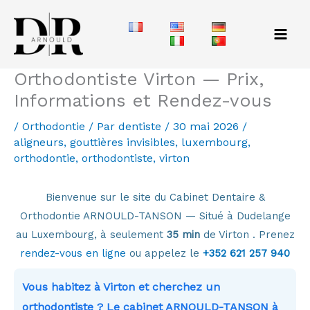
Aller
au
contenu
Orthodontiste Virton — Prix,
Informations et Rendez-vous
/
Orthodontie
/ Par
dentiste
/
30 mai 2026
/
aligneurs
,
gouttières invisibles
,
luxembourg
,
orthodontie
,
orthodontiste
,
virton
Bienvenue sur le site du Cabinet Dentaire &
Orthodontie ARNOULD-TANSON — Situé à Dudelange
au Luxembourg, à seulement
35 min
de Virton . Prenez
rendez-vous en ligne
ou appelez le
+352 621 257 940
Vous habitez à Virton et cherchez un
orthodontiste ? Le cabinet ARNOULD-TANSON à